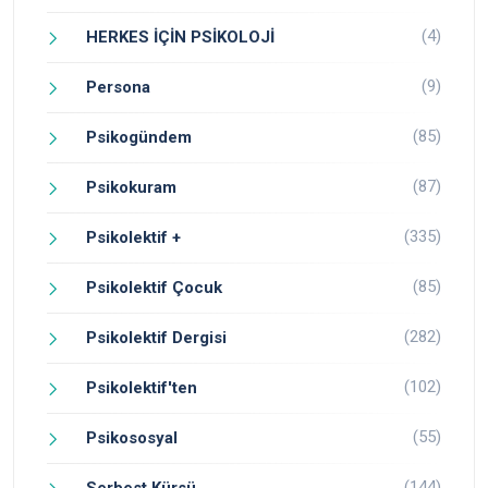
(4)
HERKES İÇİN PSİKOLOJİ
(9)
Persona
(85)
Psikogündem
(87)
Psikokuram
(335)
Psikolektif +
(85)
Psikolektif Çocuk
(282)
Psikolektif Dergisi
(102)
Psikolektif'ten
(55)
Psikososyal
(144)
Serbest Kürsü