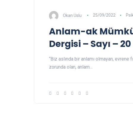
Okan Uslu
25/09/2022
Psik
Anlam-ak Mümkün 
Dergisi – Sayı – 20
“Biz aslında bir anlamı olmayan, evrene f
zorunda olan, anlam…