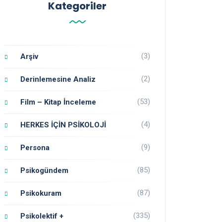
Kategoriler
(3)
Arşiv
(2)
Derinlemesine Analiz
(53)
Film – Kitap İnceleme
(4)
HERKES İÇİN PSİKOLOJİ
(9)
Persona
(85)
Psikogündem
(87)
Psikokuram
(335)
Psikolektif +