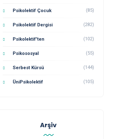
(85)
Psikolektif Çocuk
(282)
Psikolektif Dergisi
(102)
Psikolektif'ten
(55)
Psikososyal
(144)
Serbest Kürsü
(105)
ÜniPsikolektif
Arşiv