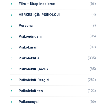
(53)
Film – Kitap İnceleme
(4)
HERKES İÇİN PSİKOLOJİ
(9)
Persona
(85)
Psikogündem
(87)
Psikokuram
(335)
Psikolektif +
(85)
Psikolektif Çocuk
(282)
Psikolektif Dergisi
(102)
Psikolektif'ten
(55)
Psikososyal