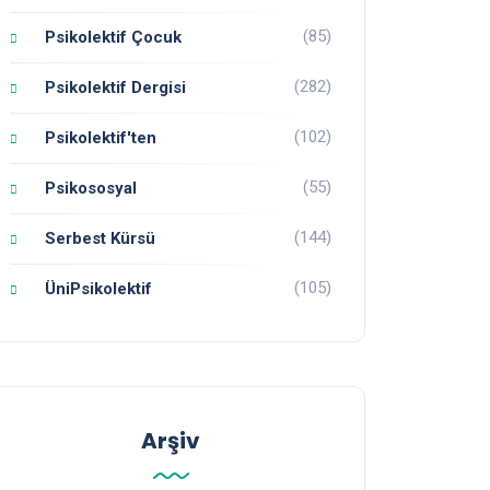
(85)
Psikolektif Çocuk
(282)
Psikolektif Dergisi
(102)
Psikolektif'ten
(55)
Psikososyal
(144)
Serbest Kürsü
(105)
ÜniPsikolektif
Arşiv