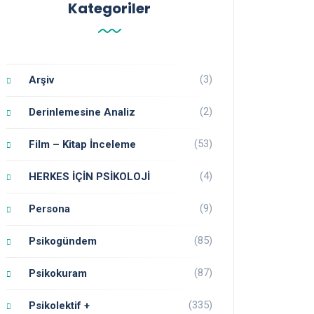
Kategoriler
(3)
Arşiv
(2)
Derinlemesine Analiz
(53)
Film – Kitap İnceleme
(4)
HERKES İÇİN PSİKOLOJİ
(9)
Persona
(85)
Psikogündem
(87)
Psikokuram
(335)
Psikolektif +