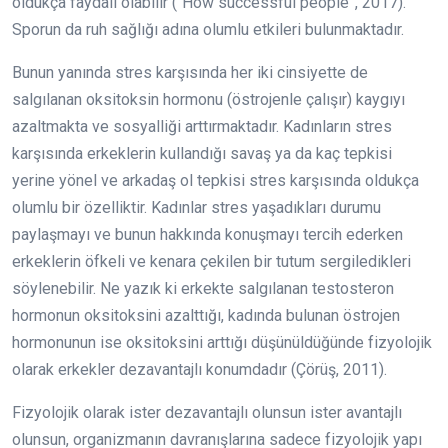
oldukça faydalı olabilir (“How successful people”, 2017).
Sporun da ruh sağlığı adına olumlu etkileri bulunmaktadır.
Bunun yanında stres karşısında her iki cinsiyette de
salgılanan oksitoksin hormonu (östrojenle çalışır) kaygıyı
azaltmakta ve sosyalliği arttırmaktadır. Kadınların stres
karşısında erkeklerin kullandığı savaş ya da kaç tepkisi
yerine yönel ve arkadaş ol tepkisi stres karşısında oldukça
olumlu bir özelliktir. Kadınlar stres yaşadıkları durumu
paylaşmayı ve bunun hakkında konuşmayı tercih ederken
erkeklerin öfkeli ve kenara çekilen bir tutum sergiledikleri
söylenebilir. Ne yazık ki erkekte salgılanan testosteron
hormonun oksitoksini azalttığı, kadında bulunan östrojen
hormonunun ise oksitoksini arttığı düşünüldüğünde fizyolojik
olarak erkekler dezavantajlı konumdadır (Çörüş, 2011).
Fizyolojik olarak ister dezavantajlı olunsun ister avantajlı
olunsun, organizmanın davranışlarına sadece fizyolojik yapı