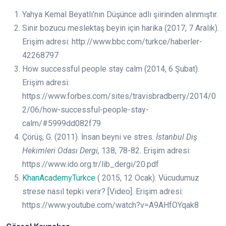
Yahya Kemal Beyatlı’nın Düşünce adlı şiirinden alınmıştır.
Sinir bozucu meslektaş beyin için harika (2017, 7 Aralık).
Erişim adresi: http://www.bbc.com/turkce/haberler-
42268797
How successful people stay calm (2014, 6 Şubat).
Erişim adresi:
https://www.forbes.com/sites/travisbradberry/2014/0
2/06/how-successful-people-stay-
calm/#5999dd082f79
Çörüş, G. (2011). İnsan beyni ve stres.
İstanbul Diş
Hekimleri Odası Dergi,
138, 78-82. Erişim adresi:
https://www.ido.org.tr/lib_dergi/20.pdf
KhanAcademyTurkce
( 2015, 12 Ocak). Vücudumuz
strese nasıl tepki verir? [Video]. Erişim adresi:
https://www.youtube.com/watch?v=A9AHfOYqak8