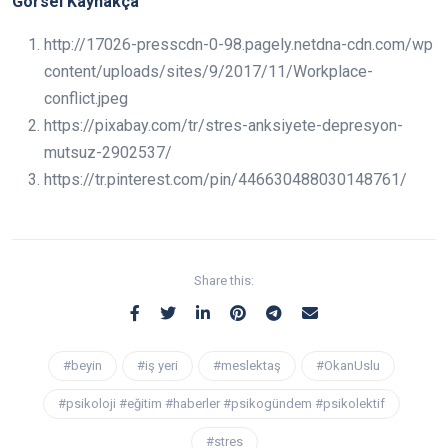
Görsel Kaynakça
http://17026-presscdn-0-98.pagely.netdna-cdn.com/wp
content/uploads/sites/9/2017/11/Workplace-
conflict.jpeg
https://pixabay.com/tr/stres-anksiyete-depresyon-
mutsuz-2902537/
https://tr.pinterest.com/pin/446630488030148761/
Share this:
#beyin
#iş yeri
#meslektaş
#OkanUslu
#psikoloji #eğitim #haberler #psikogündem #psikolektif
#stres