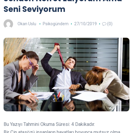
Seni Seviyorum
Okan Uslu
Psikogündem
27/10/2019
(0)
Bu Yazıyı Tahmini Okuma Süresi:
4
Dakikadır.
Bir Çin atasözü insanların hayatları boyunca mutsuz olma