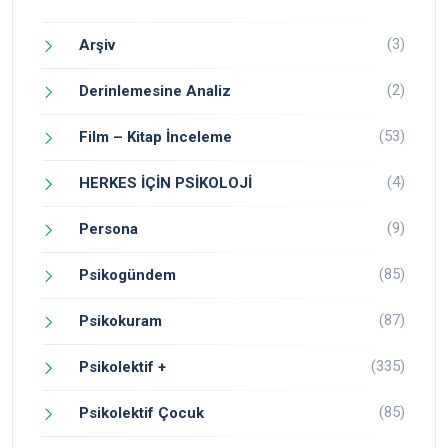
(3)
Arşiv
(2)
Derinlemesine Analiz
(53)
Film – Kitap İnceleme
(4)
HERKES İÇİN PSİKOLOJİ
(9)
Persona
(85)
Psikogündem
(87)
Psikokuram
(335)
Psikolektif +
(85)
Psikolektif Çocuk