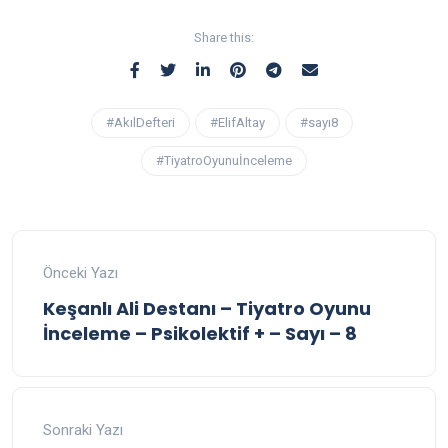
Share this:
#AkılDefteri
#ElifAltay
#sayı8
#TiyatroOyunuİnceleme
Önceki Yazı
Keşanlı Ali Destanı – Tiyatro Oyunu
İnceleme – Psikolektif + – Sayı – 8
Sonraki Yazı