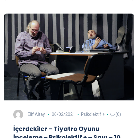
Elif Altay
06/02/2021
Psikolektif +
(0)
İçerdekiler – Tiyatro Oyunu
İnceleme – Psikolektif + – Sayı – 10