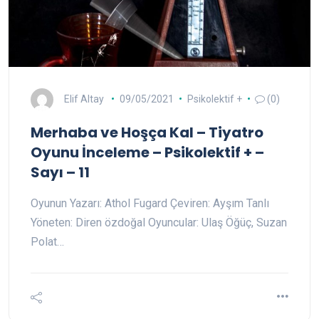
Elif Altay
09/05/2021
Psikolektif +
(0)
Merhaba ve Hoşça Kal – Tiyatro
Oyunu İnceleme – Psikolektif + –
Sayı – 11
Oyunun Yazarı: Athol Fugard Çeviren: Ayşım Tanlı
Yöneten: Diren özdoğal Oyuncular: Ulaş Öğüç, Suzan
Polat…