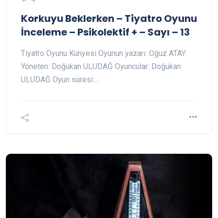
Korkuyu Beklerken – Tiyatro Oyunu
İnceleme – Psikolektif + – Sayı – 13
Tiyatro Oyunu Künyesi Oyunun yazarı: Oğuz ATAY
Yöneten: Doğukan ULUDAĞ Oyuncular: Doğukan
ULUDAĞ Oyun süresi:…