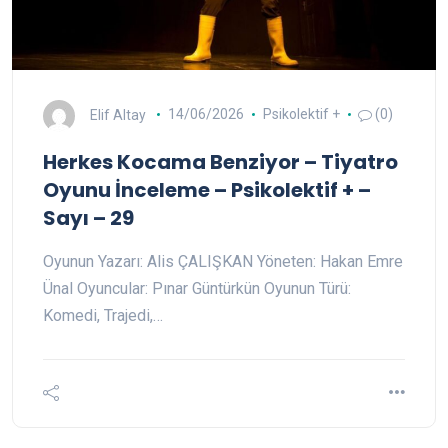
Elif Altay
14/06/2026
Psikolektif +
(0)
Herkes Kocama Benziyor – Tiyatro
Oyunu İnceleme – Psikolektif + –
Sayı – 29
Oyunun Yazarı: Alis ÇALIŞKAN Yöneten: Hakan Emre
Ünal Oyuncular: Pınar Güntürkün Oyunun Türü:
Komedi, Trajedi,…