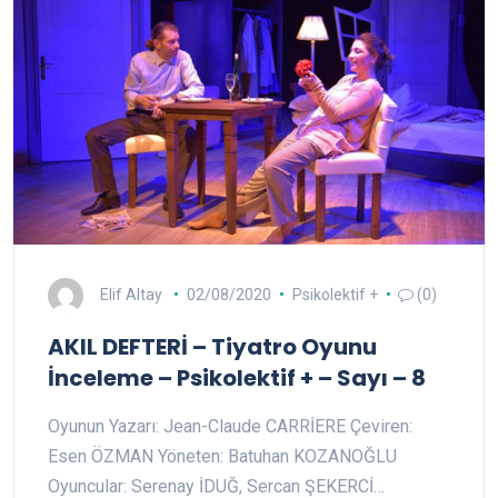
Elif Altay
02/08/2020
Psikolektif +
(0)
AKIL DEFTERİ – Tiyatro Oyunu
İnceleme – Psikolektif + – Sayı – 8
Oyunun Yazarı: Jean-Claude CARRİERE Çeviren:
Esen ÖZMAN Yöneten: Batuhan KOZANOĞLU
Oyuncular: Serenay İDUĞ, Sercan ŞEKERCİ…