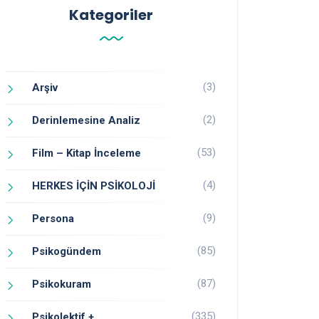
Kategoriler
(3)
Arşiv
(2)
Derinlemesine Analiz
(53)
Film – Kitap İnceleme
(4)
HERKES İÇİN PSİKOLOJİ
(9)
Persona
(85)
Psikogündem
(87)
Psikokuram
(335)
Psikolektif +