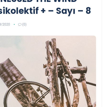
ikolektif + – Sayı – 8
8/2020
(0)