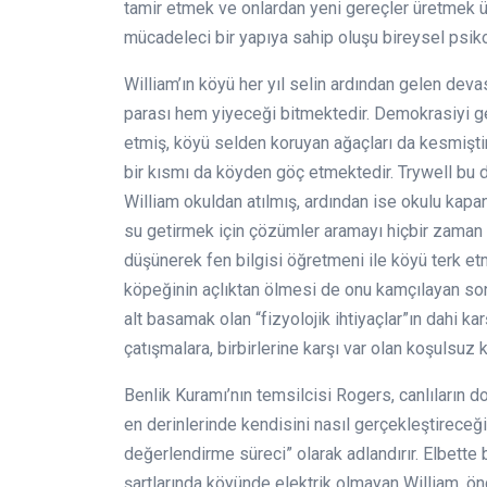
tamir etmek ve onlardan yeni gereçler üretmek üze
mücadeleci bir yapıya sahip oluşu bireysel psikolo
William’ın köyü her yıl selin ardından gelen de
parası hem yiyeceği bitmektedir. Demokrasiyi g
etmiş, köyü selden koruyan ağaçları da kesmiştir.
bir kısmı da köyden göç etmektedir. Trywell bu
William okuldan atılmış, ardından ise okulu kapa
su getirmek için çözümler aramayı hiçbir zaman 
düşünerek fen bilgisi öğretmeni ile köyü terk etm
köpeğinin açlıktan ölmesi de onu kamçılayan son
alt basamak olan “fizyolojik ihtiyaçlar”ın dahi k
çatışmalara, birbirlerine karşı var olan koşulsu
Benlik Kuramı’nın temsilcisi Rogers, canlıların doğa
en derinlerinde kendisini nasıl gerçekleştireceği
değerlendirme süreci” olarak adlandırır. Elbette
şartlarında köyünde elektrik olmayan William, önc