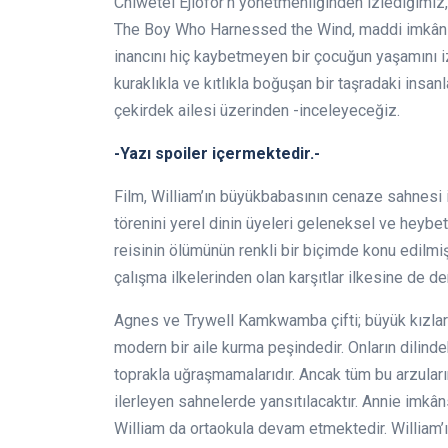
Chiwetel Ejiofor’n yönetmenliğinden izlediğimi
The Boy Who Harnessed the Wind, maddi imkânsız
inancını hiç kaybetmeyen bir çocuğun yaşamını i
kuraklıkla ve kıtlıkla boğuşan bir taşradaki insa
çekirdek ailesi üzerinden -inceleyeceğiz.
-Yazı spoiler içermektedir.-
Film, William’ın büyükbabasının cenaze sahnesi 
törenini yerel dinin üyeleri geleneksel ve heybetl
reisinin ölümünün renkli bir biçimde konu edilmiş
çalışma ilkelerinden olan karşıtlar ilkesine de d
Agnes ve Trywell Kamkwamba çifti; büyük kızları 
modern bir aile kurma peşindedir. Onların dilinde
toprakla uğraşmamalarıdır. Ancak tüm bu arzular
ilerleyen sahnelerde yansıtılacaktır. Annie imkân
William da ortaokula devam etmektedir. William’ın