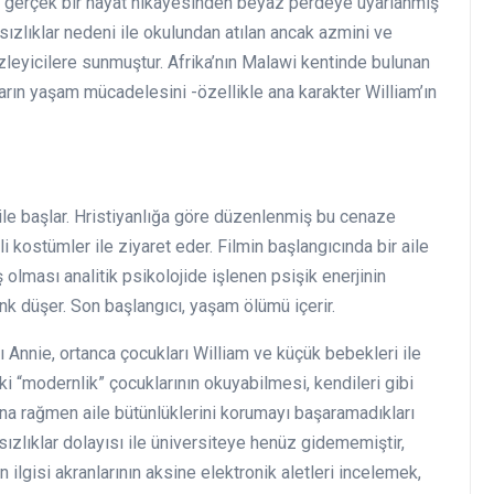
z, gerçek bir hayat hikâyesinden beyaz perdeye uyarlanmış
lıklar nedeni ile okulundan atılan ancak azmini ve
zleyicilere sunmuştur. Afrika’nın Malawi kentinde bulunan
nların yaşam mücadelesini -özellikle ana karakter William’ın
ile başlar. Hristiyanlığa göre düzenlenmiş bu cenaze
i kostümler ile ziyaret eder. Filmin başlangıcında bir aile
 olması analitik psikolojide işlenen psişik enerjinin
enk düşer. Son başlangıcı, yaşam ölümü içerir.
Annie, ortanca çocukları William ve küçük bebekleri ile
ki “modernlik” çocuklarının okuyabilmesi, kendileri gibi
ına rağmen aile bütünlüklerini korumayı başaramadıkları
sızlıklar dolayısı ile üniversiteye henüz gidememiştir,
 ilgisi akranlarının aksine elektronik aletleri incelemek,