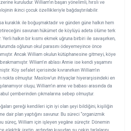
rine kuruludur. William’ın başarı yönelimli, hırslı ve
jinin ikinci çocuk özellikleriyle bağdaştırılabilir.
vasa kuraklık ile boğuşmaktadır ve günden güne halkın hem
etireceğini savunan hükümet de köylüyü adeta ölüme terk
 Yerli halkın bir kısmı ekmek uğruna birbiri ile savaşırken,
 durumda oğlunun okul parasını ödeyemeyince önce
nmıştır. Ancak William okulun kütüphanesine gitmeyi, köye
bırakmamıştır. Wlliam’ın ablası Annie ise kendi yaşamını
iştir. Köy sefalet içerisinde kıvranırken William’ın
 nokta olmuştur. Maslow’un ihtiyaçlar hiyerarşisindeki en
arşılanamıyor oluşu; William’ın anne ve babası arasında da
z kabul çemberinden çıkmalarına sebep olmuştur.
ları gereği kendileri için iyi olan şeyi bildiğini, kişiliğin
ne dair plan yaptığını savunur. Bu süreci “organizmik
 bu süreç, William için işleyen yegâne süreçtir. Dönemin
e elektrik üretip, ardından kuyudan su çekip tarlalarını