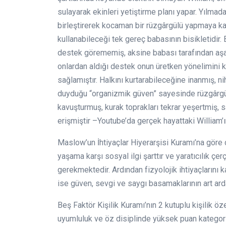
sulayarak ekinleri yetiştirme planı yapar. Yılmadan
birleştirerek kocaman bir rüzgârgülü yapmaya kar
kullanabileceği tek gereç babasının bisikletidir
destek görememiş, aksine babası tarafından aşağı
onlardan aldığı destek onun üretken yönelimini
sağlamıştır. Halkını kurtarabileceğine inanmış, niha
duyduğu “organizmik güven” sayesinde rüzgârgülü
kavuşturmuş, kurak toprakları tekrar yeşertmiş, 
erişmiştir –Youtube’da gerçek hayattaki William’ı
Maslow’un İhtiyaçlar Hiyerarşisi Kuramı’na göre 
yaşama karşı sosyal ilgi şarttır ve yaratıcılık ç
gerekmektedir. Ardından fizyolojik ihtiyaçlarını
ise güven, sevgi ve saygı basamaklarının art arda
Beş Faktör Kişilik Kuramı’nın 2 kutuplu kişilik ö
uyumluluk ve öz disiplinde yüksek puan kategor