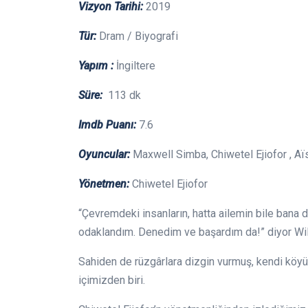
Vizyon Tarihi:
2019
Tür:
Dram / Biyografi
Yapım :
İngiltere
Süre:
113 dk
Imdb Puanı:
7.6
Oyuncular:
Maxwell Simba, Chiwetel Ejiofor , A
Yönetmen:
Chiwetel Ejiofor
“Çevremdeki insanların, hatta ailemin bile ban
odaklandım. Denedim ve başardım da!” diyor Wil
Sahiden de rüzgârlara dizgin vurmuş, kendi köyünü
içimizden biri.