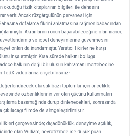
 okuduğu fizik kitaplarının bilgileri ile dehasını
ar verir. Ancak rüzgârgülünün pervanesi için
. Babasına defalarca fikrini anlatmasına rağmen babasından
lanmıştır. Akranlarının onun başarabileceğine olan inancı,
 kuvvetlendirmiş ve içsel deneyimlerine güvenmesini
yet onları da inandırmıştır. Yaratıcı fikirlerine karşı
nü inşa etmiştir. Kısa sürede halkını bolluğa
sadece halkının değil bir ulusun kahramanı mertebesine
n TedX videolarına erişebilirsiniz-.
değerlendirecek olursak bazı toplumlar için öncelikle
erçevesinde özbenliklerinin var olan gücünü kullanmaları
 karşılama basamağında durup dinlenecekleri, sonrasında
 çıkılacağı filmde de simgeleştirilmiştir.
zellikleri çerçevesinde; dışadönüklük, deneyime açıklık,
isinde olan William, nevrotizmde ise düşük puan