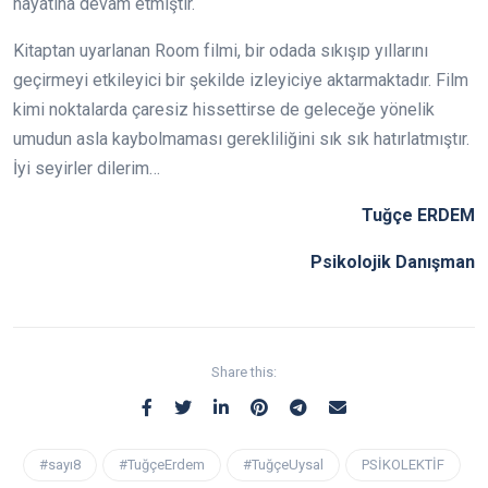
hayatına devam etmiştir.
Kitaptan uyarlanan Room filmi, bir odada sıkışıp yıllarını
geçirmeyi etkileyici bir şekilde izleyiciye aktarmaktadır. Film
kimi noktalarda çaresiz hissettirse de geleceğe yönelik
umudun asla kaybolmaması gerekliliğini sık sık hatırlatmıştır.
İyi seyirler dilerim…
Tuğçe ERDEM
Psikolojik Danışman
Share this:
#sayı8
#TuğçeErdem
#TuğçeUysal
PSİKOLEKTİF