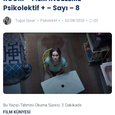
Psikolektif + – Sayı – 8
Tuğçe Uysal
Psikolektif +
02/08/2020
(0)
Bu Yazıyı Tahmini Okuma Süresi:
3
Dakikadır.
FİLM KÜNYESİ