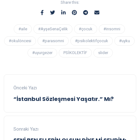
Share this:
#aile
#AyşeSenaÇelik
#çocuk
#insomni
#okulöncesi
#parasomni
#psikolektifçocuk
#uyku
#uyurgezer
PSİKOLEKTİF
slider
Önceki Yazı
“İstanbul Sözleşmesi Yaşatır.” Mı?
Sonraki Yazı