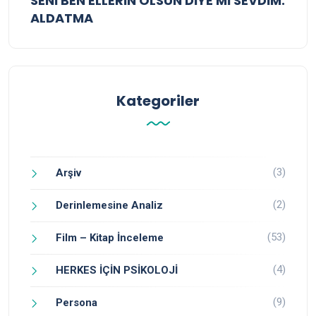
SENİ BEN ELLERİN OLSUN DİYE Mİ SEVDİM:
ALDATMA
Kategoriler
(3)
Arşiv
(2)
Derinlemesine Analiz
(53)
Film – Kitap İnceleme
(4)
HERKES İÇİN PSİKOLOJİ
(9)
Persona