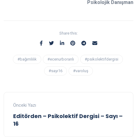
Psikolojik Danışman
Share this:
#bağımlılık
#ecenurboranlı
#psikolektifdergisi
#sayı16
#varoluş
Önceki Yazı
Editörden – Psikolektif Dergisi – Sayı –
16