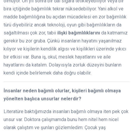
olmuyor. On yıl sonra bir dal sigara tetikleyebiliyor veya bir
bira içtiğinde bağımlılık tekrar nüksedebiliyor. Yani alkol ve
madde bağımlılığına bu açıdan mücadelesi en zor bağımlılık
türü diyebiliriz ancak teknoloji, oyun gibi bağımlılıkların da
sağaltılması çok zor, tabii
ilişki bağımlılıklarını
da katmamız
gerekir bu zor gruba. Çünkü insanların hayatını yaşanılmaz
kılıyor ve kişilerin kendilik algısı ve kişilikleri üzerinde yıkıcı
bir etkisi var. Buna iş, okul, meslek hayatlarını ve aile
hayatlarını da katalım. Dolayısıyla zorluk düzeyini bunların
kendi içinde belirlemek daha doğru olabilir.
İnsanlar neden bağımlı olurlar, kişileri bağımlı olmaya
yönelten başlıca unsurlar nelerdir?
Literatüre baktığımızda insanları bağımlı olmaya iten pek çok
unsur var. Doktora çalışmamda bunu hem nitel hem nicel
olarak çalıştım ve şunları gözlemledim: Çocuk yaş