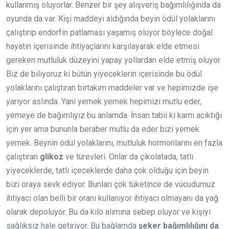
kullanmış oluyorlar. Benzer bir şey alışveriş bağımlılığında da
oyunda da var. Kişi maddeyi aldığında beyin ödül yolaklarını
çalıştırıp endorfin patlaması yaşamış oluyor böylece doğal
hayatın içerisinde ihtiyaçlarını karşılayarak elde etmesi
gereken mutluluk düzeyini yapay yollardan elde etmiş oluyor.
Biz de biliyoruz ki bütün yiyeceklerin içerisinde bu ödül
yolaklarını çalıştıran birtakım maddeler var ve hepimizde işe
yarıyor aslında. Yani yemek yemek hepimizi mutlu eder,
yemeye de bağımlıyız bu anlamda. İnsan tabii ki karnı acıktığı
için yer ama bununla beraber mutlu da eder bizi yemek
yemek. Beynin ödül yolaklarını, mutluluk hormonlarını en fazla
çalıştıran
glikoz
ve türevleri. Onlar da çikolatada, tatlı
yiyeceklerde, tatlı içeceklerde daha çok olduğu için beyin
bizi oraya sevk ediyor. Bunları çok tüketince de vücudumuz
ihtiyacı olan belli bir oranı kullanıyor ihtiyacı olmayanı da yağ
olarak depoluyor. Bu da kilo alımına sebep oluyor ve kişiyi
sağlıksız hale getiriyor. Bu bağlamda
şeker bağımlılığını da