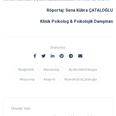
Röportaj: Sena Kübra ÇATALOĞLU
Klinik Psikolog & Psikolojik Danışman
Share this:
#bağımlılık
#enverulaş
#psikolektifdergisi
#Röportaj
#sayı16
#SenaKübraÇataloğlu
Önceki Yazı