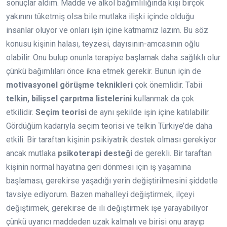
sonuçlar aldım. Madde ve alkol bağımlılığında kişi birçok
yakınını tüketmiş olsa bile mutlaka ilişki içinde olduğu
insanlar oluyor ve onları işin içine katmamız lazım. Bu söz
konusu kişinin halası, teyzesi, dayısının-amcasının oğlu
olabilir. Onu bulup onunla terapiye başlamak daha sağlıklı olur
çünkü bağımlıları önce ikna etmek gerekir. Bunun için de
motivasyonel görüşme teknikleri
çok önemlidir. Tabii
telkin, bilişsel çarpıtma listelerini
kullanmak da çok
etkilidir.
Seçim teorisi
de aynı şekilde işin içine katılabilir.
Gördüğüm kadarıyla seçim teorisi ve telkin Türkiye’de daha
etkili. Bir taraftan kişinin psikiyatrik destek olması gerekiyor
ancak mutlaka
psikoterapi desteği
de gerekli. Bir taraftan
kişinin normal hayatına geri dönmesi için iş yaşamına
başlaması, gerekirse yaşadığı yerin değiştirilmesini şiddetle
tavsiye ediyorum. Bazen mahalleyi değiştirmek, ilçeyi
değiştirmek, gerekirse de ili değiştirmek işe yarayabiliyor
çünkü uyarıcı maddeden uzak kalmalı ve birisi onu arayıp