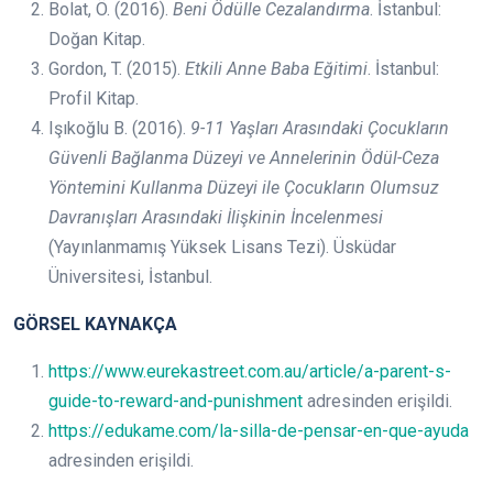
Bolat, Ö. (2016).
Beni Ödülle Cezalandırma
. İstanbul:
Doğan Kitap.
Gordon, T. (2015).
Etkili Anne Baba Eğitimi
. İstanbul:
Profil Kitap.
Işıkoğlu B. (2016).
9-11 Yaşları Arasındaki Çocukların
Güvenli Bağlanma Düzeyi ve Annelerinin Ödül-Ceza
Yöntemini Kullanma Düzeyi ile Çocukların Olumsuz
Davranışları Arasındaki İlişkinin İncelenmesi
(Yayınlanmamış Yüksek Lisans Tezi). Üsküdar
Üniversitesi, İstanbul.
GÖRSEL KAYNAKÇA
https://www.eurekastreet.com.au/article/a-parent-s-
guide-to-reward-and-punishment
adresinden erişildi.
https://edukame.com/la-silla-de-pensar-en-que-ayuda
adresinden erişildi.