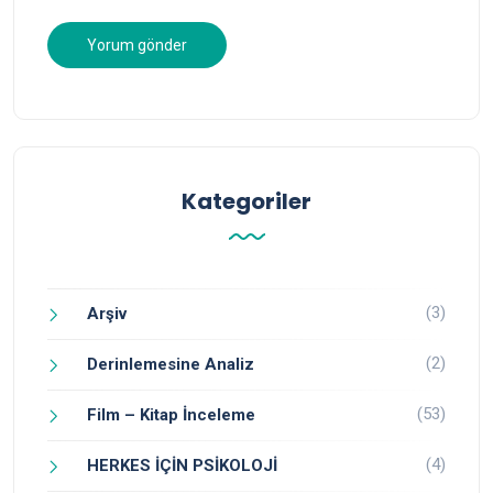
Kategoriler
(3)
Arşiv
(2)
Derinlemesine Analiz
(53)
Film – Kitap İnceleme
(4)
HERKES İÇİN PSİKOLOJİ