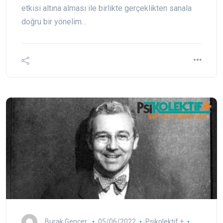
etkisi altına alması ile birlikte gerçeklikten sanala
doğru bir yönelim…
Burak Gencer
05/06/2022
Psikolektif +