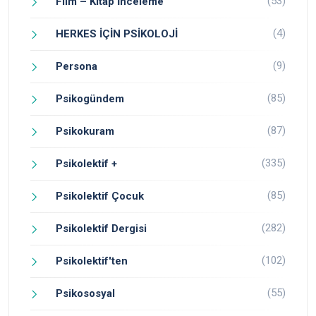
(53)
Film – Kitap İnceleme
(4)
HERKES İÇİN PSİKOLOJİ
(9)
Persona
(85)
Psikogündem
(87)
Psikokuram
(335)
Psikolektif +
(85)
Psikolektif Çocuk
(282)
Psikolektif Dergisi
(102)
Psikolektif'ten
(55)
Psikososyal