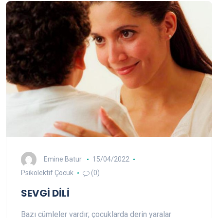
Emine Batur
15/04/2022
Psikolektif Çocuk
(0)
SEVGİ DİLİ
Bazı cümleler vardır; çocuklarda derin yaralar