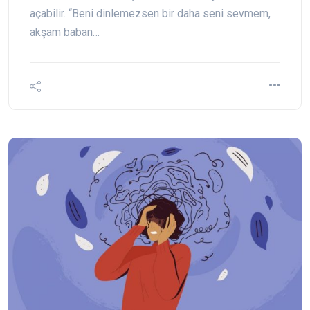
açabilir. “Beni dinlemezsen bir daha seni sevmem,
akşam baban…