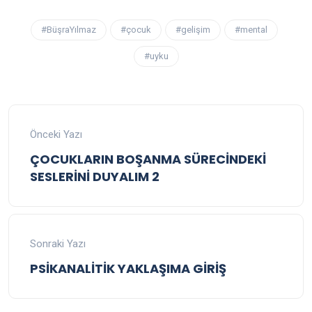
#BüşraYılmaz
#çocuk
#gelişim
#mental
#uyku
Önceki Yazı
ÇOCUKLARIN BOŞANMA SÜRECİNDEKİ
SESLERİNİ DUYALIM 2
Sonraki Yazı
PSİKANALİTİK YAKLAŞIMA GİRİŞ