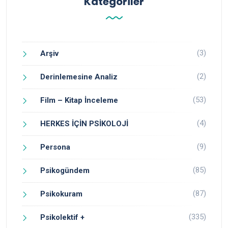
Kategoriler
(3)
Arşiv
(2)
Derinlemesine Analiz
(53)
Film – Kitap İnceleme
(4)
HERKES İÇİN PSİKOLOJİ
(9)
Persona
(85)
Psikogündem
(87)
Psikokuram
(335)
Psikolektif +