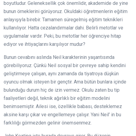
boyutludur. Geleneksellik çok önemlidir, akademide de yine
bunun örneklerini görüyoruz. Okuldaki öğretmenlerin eğitim
anlayışıyla birebir. Tamamen süregelmiş eğitim teknikleri
kullanılıyor. Hatta cezalandırmalar dahi. Belirli metotlar ve
uygulamalar vardır. Peki, bu metotlar her öğrenciye hitap
ediyor ve ihtiyaçlarını karşılıyor mudur?
Bunun cevabını aslında Neil karakterinin yaşantısında
görebiliyoruz. Çünkü Neil sosyal bir çevreye sahip kendini
geliştirmeye çalışan, aynı zamanda da tiyatroya düşkün
oyuncu olmak isteyen bir gençtir. Ama bütün bunlara içinde
bulunduğu durum hiç de izin vermez. Okulu zaten bu tip
faaliyetleri değil, teknik ağırlıklı bir eğitim modelini
benimsemiştir. Ailesi ise, özellikle babası, desteklemez
aksine karşı çıkar ve engellemeye çalışır. Yani Neil’ in bu
farklılığı görmezden gelinir önemsenmez.
John Keating işte burada devreye girer. Bu düzenin