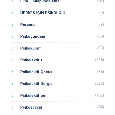
(53)
Film – Kitap İnceleme
(4)
HERKES İÇİN PSİKOLOJİ
(9)
Persona
(85)
Psikogündem
(87)
Psikokuram
(335)
Psikolektif +
(85)
Psikolektif Çocuk
(282)
Psikolektif Dergisi
(102)
Psikolektif'ten
(55)
Psikososyal