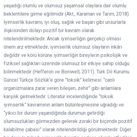
yaşadığı olumlu ve olumsuz yaşamsal olaylara dair olumlu
beklentilere girme eğilimidir (Akt., Karaman ve Tarım, 2018).
İyimserlik kavramı; iyi oluş, sağlık ve başarı gibi unsurlarla
ilişkisinden dolayı pozitif bir kavram olarak
nitelendirilmektedir. Ancak iyimserliğin gerçekçi olması
önem arz etmektedir; iyimserlik olumsuz olayların inkârı
değildir ve körü körüne iyimserliğin bireylerin psikolojik ve
fiziksel sağlıkları üzerinde olumsuz bir etkiye sahip olduğu
bilinmektedir (Hefferon ve Boniwell, 2011). Türk Dil Kurumu
Güncel Türkçe Sözlük’e göre “toksik” kelimesi: “canlı
organizmalara zarar veren bileşen, zehir” gibi anlamlara
karşılık gelmektedir. Literatür incelendiğinde “toksik
iyimserlik” kavramının anlam bütünleşmesine uğradığı ve
“yıkıcı bir durum yaşandığında durumun getirdiği
olumsuzlukları görmezden gelerek zoraki bir biçimde pozitif
kalabilme çabası” olarak nitelendirildiği görülmektedir. Diğer