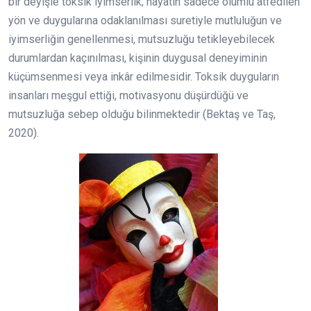
bir deyişle toksik iyimserlik; hayatın sadece olumlu atfedilen
yön ve duygularına odaklanılması suretiyle mutluluğun ve
iyimserliğin genellenmesi, mutsuzluğu tetikleyebilecek
durumlardan kaçınılması, kişinin duygusal deneyiminin
küçümsenmesi veya inkâr edilmesidir. Toksik duyguların
insanları meşgul ettiği, motivasyonu düşürdüğü ve
mutsuzluğa sebep olduğu bilinmektedir (Bektaş ve Taş,
2020).