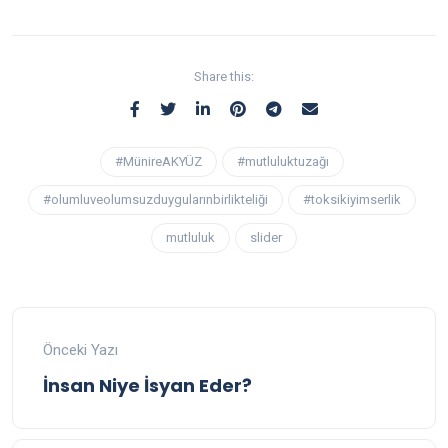
Share this:
#MünireAKYÜZ
#mutluluktuzağı
#olumluveolumsuzduygularınbirlikteliği
#toksikiyimserlik
mutluluk
slider
Önceki Yazı
İnsan Niye İsyan Eder?