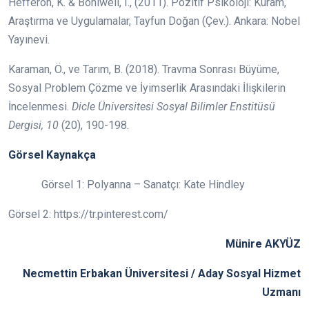
Hefferon, K. & Boniwell, I., (2011). Pozitif Psikoloji: Kuram,
Araştırma ve Uygulamalar, Tayfun Doğan (Çev.). Ankara: Nobel
Yayınevi.
Karaman, Ö., ve Tarım, B. (2018). Travma Sonrası Büyüme,
Sosyal Problem Çözme ve İyimserlik Arasındaki İlişkilerin
İncelenmesi.
Dicle Üniversitesi Sosyal Bilimler Enstitüsü
Dergisi, 10
(20), 190-198.
Görsel Kaynakça
Görsel 1: Polyanna – Sanatçı: Kate Hindley
Görsel 2: https://tr.pinterest.com/
Münire AKYÜZ
Necmettin Erbakan Üniversitesi / Aday Sosyal Hizmet
Uzmanı