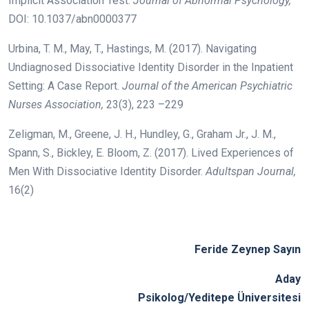
Implicit Association Test.
Journal of Abnormal Psychology,
DOI: 10.1037/abn0000377
Urbina, T. M., May, T., Hastings, M. (2017). Navigating
Undiagnosed Dissociative Identity Disorder in the Inpatient
Setting: A Case Report.
Journal of the American Psychiatric
Nurses Association,
23(3), 223 –229
Zeligman, M., Greene, J. H., Hundley, G., Graham Jr., J. M.,
Spann, S., Bickley, E. Bloom, Z. (2017). Lived Experiences of
Men With Dissociative Identity Disorder.
Adultspan Journal,
16(2)
Feride Zeynep Sayın
Aday
Psikolog/Yeditepe Üniversitesi