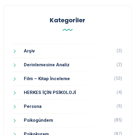
Kategoriler
(3)
Arşiv
(2)
Derinlemesine Analiz
(53)
Film – Kitap İnceleme
(4)
HERKES İÇİN PSİKOLOJİ
(9)
Persona
(85)
Psikogündem
(87)
Psikokuram