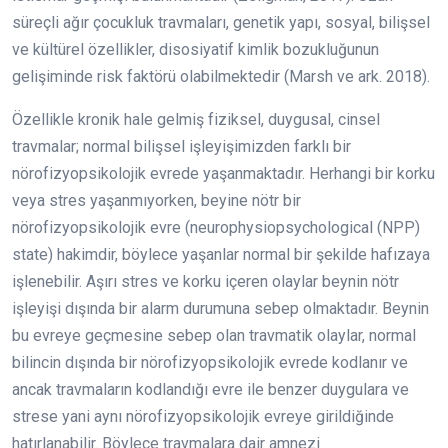
süreçli ağır çocukluk travmaları, genetik yapı, sosyal, bilişsel
ve kültürel özellikler, disosiyatif kimlik bozukluğunun
gelişiminde risk faktörü olabilmektedir (Marsh ve ark. 2018).
Özellikle kronik hale gelmiş fiziksel, duygusal, cinsel
travmalar; normal bilişsel işleyişimizden farklı bir
nörofizyopsikolojik evrede yaşanmaktadır. Herhangi bir korku
veya stres yaşanmıyorken, beyine nötr bir
nörofizyopsikolojik evre (neurophysiopsychological (NPP)
state) hakimdir, böylece yaşanlar normal bir şekilde hafızaya
işlenebilir. Aşırı stres ve korku içeren olaylar beynin nötr
işleyişi dışında bir alarm durumuna sebep olmaktadır. Beynin
bu evreye geçmesine sebep olan travmatik olaylar, normal
bilincin dışında bir nörofizyopsikolojik evrede kodlanır ve
ancak travmaların kodlandığı evre ile benzer duygulara ve
strese yani aynı nörofizyopsikolojik evreye girildiğinde
hatırlanabilir. Böylece travmalara dair amnezi