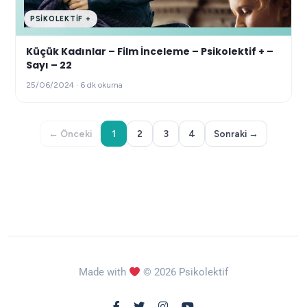
PSIKOLEKTIF +
Küçük Kadınlar – Film İnceleme – Psikolektif + –
Sayı – 22
25/06/2024 · 6 dk okuma
← Önceki
1
2
3
4
Sonraki →
Made with
© 2026 Psikolektif