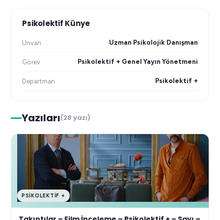
Psikolektif Künye
Uzman Psikolojik Danışman
Unvan
Psikolektif + Genel Yayın Yönetmeni
Görev
Psikolektif +
Departman
Yazıları
(28 yazı)
PSIKOLEKTIF +
Takıntılar – Film İnceleme – Psikolektif + – Sayı –