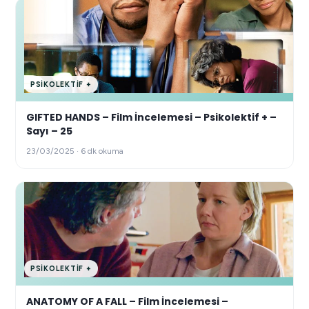
PSIKOLEKTIF +
GIFTED HANDS – Film İncelemesi – Psikolektif + –
Sayı – 25
23/03/2025 · 6 dk okuma
PSIKOLEKTIF +
ANATOMY OF A FALL – Film İncelemesi –