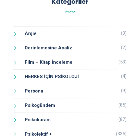
Kategoriler
(3)
Arşiv
(2)
Derinlemesine Analiz
(53)
Film – Kitap İnceleme
(4)
HERKES İÇİN PSİKOLOJİ
(9)
Persona
(85)
Psikogündem
(87)
Psikokuram
(335)
Psikolektif +