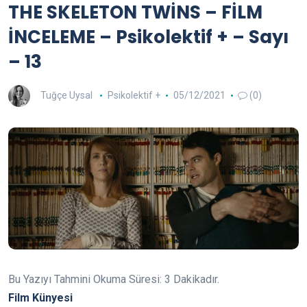
THE SKELETON TWİNS – FİLM
İNCELEME – Psikolektif + – Sayı
– 13
Tuğçe Uysal
Psikolektif +
05/12/2021
(0)
Bu Yazıyı Tahmini Okuma Süresi:
3
Dakikadır.
Film Künyesi