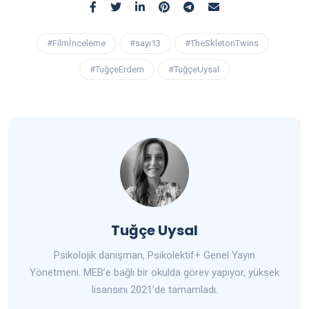
#Filmİnceleme
#sayı13
#TheSkletonTwins
#TuğçeErdem
#TuğçeUysal
Tuğçe Uysal
Psikolojik danışman, Psikolektif+ Genel Yayın
Yönetmeni. MEB’e bağlı bir okulda görev yapıyor, yüksek
lisansını 2021’de tamamladı.