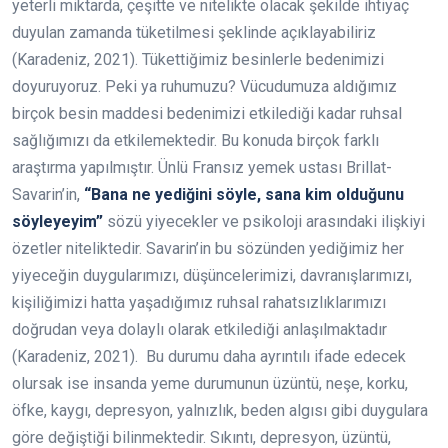
yeterli miktarda, çeşitte ve nitelikte olacak şekilde ihtiyaç
duyulan zamanda tüketilmesi şeklinde açıklayabiliriz
(Karadeniz, 2021). Tükettiğimiz besinlerle bedenimizi
doyuruyoruz. Peki ya ruhumuzu? Vücudumuza aldığımız
birçok besin maddesi bedenimizi etkilediği kadar ruhsal
sağlığımızı da etkilemektedir. Bu konuda birçok farklı
araştırma yapılmıştır. Ünlü Fransız yemek ustası Brillat-
Savarin’in,
“Bana ne yediğini söyle, sana kim olduğunu
söyleyeyim”
sözü yiyecekler ve psikoloji arasındaki ilişkiyi
özetler niteliktedir. Savarin’in bu sözünden yediğimiz her
yiyeceğin duygularımızı, düşüncelerimizi, davranışlarımızı,
kişiliğimizi hatta yaşadığımız ruhsal rahatsızlıklarımızı
doğrudan veya dolaylı olarak etkilediği anlaşılmaktadır
(Karadeniz, 2021). Bu durumu daha ayrıntılı ifade edecek
olursak ise insanda yeme durumunun üzüntü, neşe, korku,
öfke, kaygı, depresyon, yalnızlık, beden algısı gibi duygulara
göre değiştiği bilinmektedir. Sıkıntı, depresyon, üzüntü,