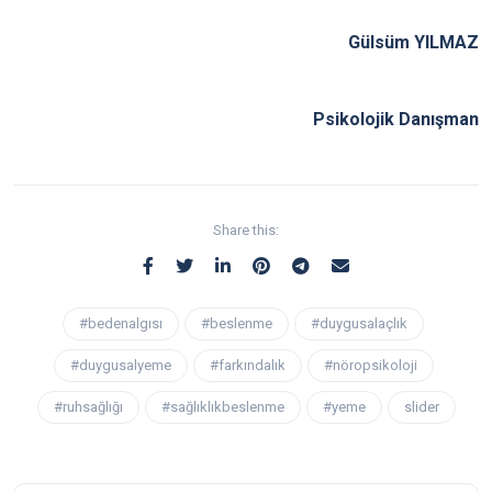
Gülsüm YILMAZ
Psikolojik Danışman
Share this:
#bedenalgısı
#beslenme
#duygusalaçlık
#duygusalyeme
#farkındalık
#nöropsikoloji
#ruhsağlığı
#sağlıklıkbeslenme
#yeme
slider