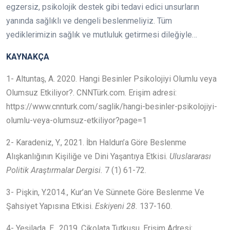
egzersiz, psikolojik destek gibi tedavi edici unsurların
yanında sağlıklı ve dengeli beslenmeliyiz. Tüm
yediklerimizin sağlık ve mutluluk getirmesi dileğiyle…
KAYNAKÇA
1- Altuntaş, A. 2020. Hangi Besinler Psikolojiyi Olumlu veya
Olumsuz Etkiliyor?. CNNTürk.com. Erişim adresi:
https://www.cnnturk.com/saglik/hangi-besinler-psikolojiyi-
olumlu-veya-olumsuz-etkiliyor?page=1
2- Karadeniz, Y., 2021. İbn Haldun’a Göre Beslenme
Alışkanlığının Kişiliğe ve Dini Yaşantıya Etkisi.
Uluslararası
Politik Araştırmalar Dergisi.
7 (1) 61-72.
3- Pişkin, Y.2014., Kur’an Ve Sünnete Göre Beslenme Ve
Şahsiyet Yapısına Etkisi.
Eskiyeni 28.
137-160.
4- Yeşilada, E., 2019. Çikolata Tutkusu. Erişim Adresi: