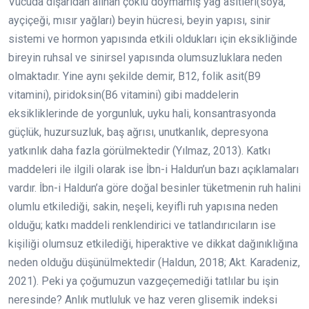
Vücuda dışarıdan alınan çoklu doymamış yağ asitleri(soya,
ayçiçeği, mısır yağları) beyin hücresi, beyin yapısı, sinir
sistemi ve hormon yapısında etkili oldukları için eksikliğinde
bireyin ruhsal ve sinirsel yapısında olumsuzluklara neden
olmaktadır. Yine aynı şekilde demir, B12, folik asit(B9
vitamini), piridoksin(B6 vitamini) gibi maddelerin
eksikliklerinde de yorgunluk, uyku hali, konsantrasyonda
güçlük, huzursuzluk, baş ağrısı, unutkanlık, depresyona
yatkınlık daha fazla görülmektedir (Yılmaz, 2013). Katkı
maddeleri ile ilgili olarak ise İbn-i Haldun’un bazı açıklamaları
vardır. İbn-i Haldun’a göre doğal besinler tüketmenin ruh halini
olumlu etkilediği, sakin, neşeli, keyifli ruh yapısına neden
olduğu; katkı maddeli renklendirici ve tatlandırıcıların ise
kişiliği olumsuz etkilediği, hiperaktive ve dikkat dağınıklığına
neden olduğu düşünülmektedir (Haldun, 2018; Akt. Karadeniz,
2021). Peki ya çoğumuzun vazgeçemediği tatlılar bu işin
neresinde? Anlık mutluluk ve haz veren glisemik indeksi