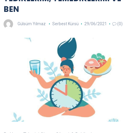
BEN
Gülsüm Yılmaz
Serbest Kürsü
29/06/2021
(0)