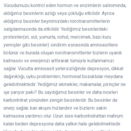
Vücudumuzu kontrol eden hormon ve enzimlerin salınımında,
aldığımız besinlerin azlığı veya çokluğu etkilidir. Ayrıca
aldığımız besinler beynimizdeki nörotransmitterlerin
salgılanmasında da etkilidir. Yediğimiz besinlerdeki
proteinler(et, süt, yumurta, nohut, mercimek, bazı kuru
yemişler gibi besinler) sindirim esnasında aminoasitlere
bölünür ve burada oluşan norötransmitterler bizlerin uyanık
kalmasını ve enerjimizi arttırarak tümüyle kullanmamızı
sağlar. Vücutta aminoasit yetersizliğinde depresyon, dikkat
dağınıklığı, uyku problemleri, hormonal bozuklular meydana
gelebilmektedir. Yediğimiz ekmekler, makarnalar, pirinçler ne
işe yarıyor peki? Bu saydığımız besinler ve daha niceleri
karbonhitrat yönünden zengin besinlerdir. Bu besinler de
enerji sağlar, kan akışını hızlandırır ve bizlerin sakin
kalmasına yardımcı olur. Uzun süre karbonhidrattan mahrum
kalan beden depresyona daha yatkın hale gelebilmektedir.