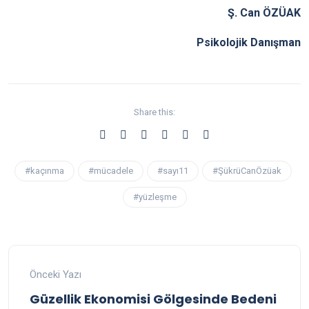
Ş. Can ÖZÜAK
Psikolojik Danışman
Share this:
#kaçınma
#mücadele
#sayı11
#ŞükrüCanÖzüak
#yüzleşme
Önceki Yazı
Güzellik Ekonomisi Gölgesinde Bedeni