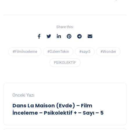
Share this:
#Filmİnceleme
#ÖzlemTekin
#sayı5
#Wonder
PSİKOLEKTİF
Önceki Yazı
Dans La Maison (Evde) – Film
İnceleme – Psikolektif + – Sayı – 5