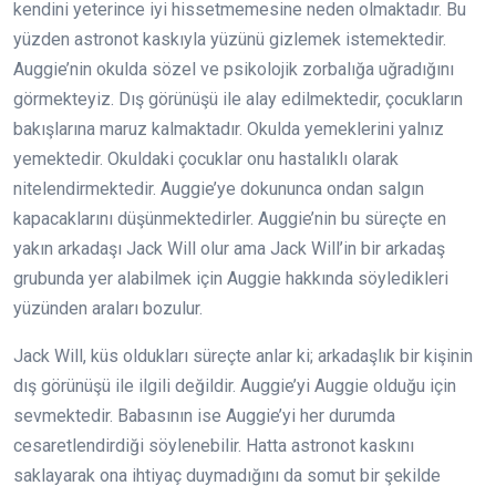
kendini yeterince iyi hissetmemesine neden olmaktadır. Bu
yüzden astronot kaskıyla yüzünü gizlemek istemektedir.
Auggie’nin okulda sözel ve psikolojik zorbalığa uğradığını
görmekteyiz. Dış görünüşü ile alay edilmektedir, çocukların
bakışlarına maruz kalmaktadır. Okulda yemeklerini yalnız
yemektedir. Okuldaki çocuklar onu hastalıklı olarak
nitelendirmektedir. Auggie’ye dokununca ondan salgın
kapacaklarını düşünmektedirler. Auggie’nin bu süreçte en
yakın arkadaşı Jack Will olur ama Jack Will’in bir arkadaş
grubunda yer alabilmek için Auggie hakkında söyledikleri
yüzünden araları bozulur.
Jack Will, küs oldukları süreçte anlar ki; arkadaşlık bir kişinin
dış görünüşü ile ilgili değildir. Auggie’yi Auggie olduğu için
sevmektedir. Babasının ise Auggie’yi her durumda
cesaretlendirdiği söylenebilir. Hatta astronot kaskını
saklayarak ona ihtiyaç duymadığını da somut bir şekilde