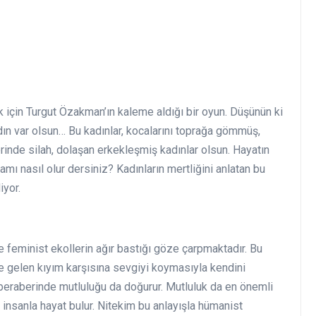
 için Turgut Özakman’ın kaleme aldığı bir oyun. Düşünün ki
n var olsun… Bu kadınlar, kocalarını toprağa gömmüş,
erinde silah, dolaşan erkekleşmiş kadınlar olsun. Hayatın
amı nasıl olur dersiniz? Kadınların mertliğini anlatan bu
iyor.
feminist ekollerin ağır bastığı göze çarpmaktadır. Bu
te gelen kıyım karşısına sevgiyi koymasıyla kendini
beraberinde mutluluğu da doğurur. Mutluluk da en önemli
n insanla hayat bulur. Nitekim bu anlayışla hümanist