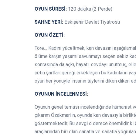
OYUN SÜRESİ:
120 dakika (2 Perde)
SAHNE YERİ:
Eskişehir Devlet Tiyatrosu
OYUN ÖZETİ:
Töre… Kadını yüceltmek, kan davasını aşağılamak
ölüme karşın yaşamı savunmayı seçen sekiz kadı
sonrasında da aşkı, hayatı, sevdayı unutmuş, ell
çetin şartları gereği erkekleşen bu kadınların yaş
oyun her yönüyle insanın tüylerini diken diken ed
OYUNUN İNCELENMESİ:
Oyunun genel teması incelendiğinde hümanist ve 
çıkarım Özakman’ın, oyunda kan davasıyla birlik
göstermektedir. Bu sevgi o derece önemlidir ki 
araçlarından biri olan sanatla ve sanatla yoğrula