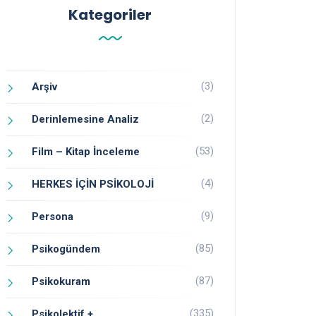
Kategoriler
(3)
Arşiv
(2)
Derinlemesine Analiz
(53)
Film – Kitap İnceleme
(4)
HERKES İÇİN PSİKOLOJİ
(9)
Persona
(85)
Psikogündem
(87)
Psikokuram
(335)
Psikolektif +