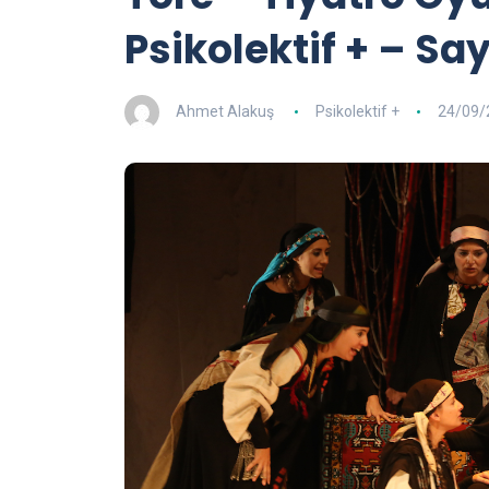
Psikolektif + – Say
Ahmet Alakuş
Psikolektif +
24/09/