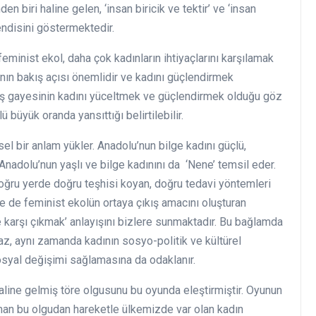
den biri haline gelen, ‘insan biricik ve tektir’ ve ‘insan
kendisini göstermektedir.
minist ekol, daha çok kadınların ihtiyaçlarını karşılamak
adının bakış açısı önemlidir ve kadını güçlendirmek
ış gayesinin kadını yüceltmek ve güçlendirmek olduğu göz
büyük oranda yansıttığı belirtilebilir.
l bir anlam yükler. Anadolu’nun bilge kadını güçlü,
 Anadolu’nun yaşlı ve bilge kadınını da ‘Nene’ temsil eder.
ğru yerde doğru teşhisi koyan, doğru tedavi yöntemleri
e de feminist ekolün ortaya çıkış amacını oluşturan
e karşı çıkmak’ anlayışını bizlere sunmaktadır. Bu bağlamda
z, aynı zamanda kadının sosyo-politik ve kültürel
syal değişimi sağlamasına da odaklanır.
aline gelmiş töre olgusunu bu oyunda eleştirmiştir. Oyunun
man bu olgudan hareketle ülkemizde var olan kadın