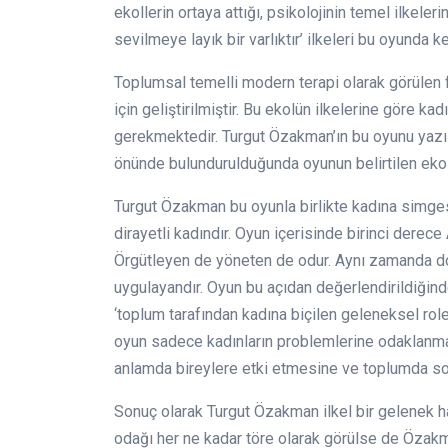
ekollerin ortaya attığı, psikolojinin temel ilkelerin
sevilmeye layık bir varlıktır’ ilkeleri bu oyunda 
Toplumsal temelli modern terapi olarak görülen fe
için geliştirilmiştir. Bu ekolün ilkelerine göre k
gerekmektedir. Turgut Özakman’ın bu oyunu yaz
önünde bulundurulduğunda oyunun belirtilen ekolü 
Turgut Özakman bu oyunla birlikte kadına simgese
dirayetli kadındır. Oyun içerisinde birinci derece
Örgütleyen de yöneten de odur. Aynı zamanda do
uygulayandır. Oyun bu açıdan değerlendirildiğind
‘toplum tarafından kadına biçilen geleneksel rol
oyun sadece kadınların problemlerine odaklanma
anlamda bireylere etki etmesine ve toplumda so
Sonuç olarak Turgut Özakman ilkel bir gelenek h
odağı her ne kadar töre olarak görülse de Özak