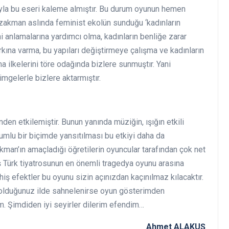
yla bu eseri kaleme almıştır. Bu durum oyunun hemen
zakman aslında feminist ekolün sunduğu ‘kadınların
ni anlamalarına yardımcı olma, kadınların benliğe zarar
arkına varma, bu yapıları değiştirmeye çalışma ve kadınların
a ilkelerini töre odağında bizlere sunmuştır. Yani
mgelerle bizlere aktarmıştır.
den etkilemiştir. Bunun yanında müziğin, ışığın etkili
umlu bir biçimde yansıtılması bu etkiyi daha da
akman’ın amaçladığı öğretilerin oyuncular tarafından çok net
 Türk tiyatrosunun en önemli tragedya oyunu arasına
hiş efektler bu oyunu sizin açınızdan kaçınılmaz kılacaktır.
 olduğunuz ilde sahnelenirse oyun gösterimden
m. Şimdiden iyi seyirler dilerim efendim…
Ahmet ALAKUŞ