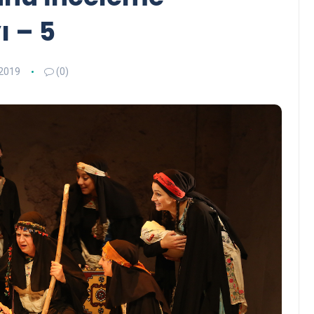
ı – 5
2019
(0)