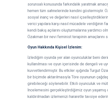
sorunsalı konusunda farkındalık yaratmak amacı
hemen tüm sahnelerinde kendini göstermiştir. Ö
sosyal inanç ve değerleri nasıl içselleştirdikleri
verici yapılara karşı nasıl mücadele verdiğinin f
kendi bakış açılarını oluşturmalarına yardımcı olm
Özakman bir nevi feminist terapinin amaçlarını si
Oyun Hakkında Kişisel İzlenim:
İzlediğim oyunda yer alan oyunculuklar beni derin
kullanılması ve oyun içerisinde de dengeli ve uy
kuvvetlendirmiştir. Bu etkiler ışığında Turgut Öz
bir biçimde aktarılmasıyla Töre oyununun çağdaş
girebileceği söylenebilir. Etkili oyunculuk ve müt
İncelemesini gerçekleştirdiğimiz oyun yaşamış
kaldırılmadan izlemenizi hararetle tavsiye ederi