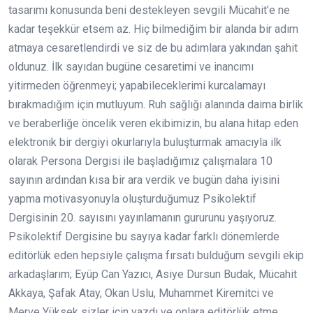
tasarımı konusunda beni destekleyen sevgili Mücahit’e ne
kadar teşekkür etsem az. Hiç bilmediğim bir alanda bir adım
atmaya cesaretlendirdi ve siz de bu adımlara yakından şahit
oldunuz. İlk sayıdan bugüne cesaretimi ve inancımı
yitirmeden öğrenmeyi; yapabileceklerimi kurcalamayı
bırakmadığım için mutluyum. Ruh sağlığı alanında daima birlik
ve beraberliğe öncelik veren ekibimizin, bu alana hitap eden
elektronik bir dergiyi okurlarıyla buluşturmak amacıyla ilk
olarak Persona Dergisi ile başladığımız çalışmalara 10
sayının ardından kısa bir ara verdik ve bugün daha iyisini
yapma motivasyonuyla oluşturduğumuz Psikolektif
Dergisinin 20. sayısını yayınlamanın gururunu yaşıyoruz.
Psikolektif Dergisine bu sayıya kadar farklı dönemlerde
editörlük eden hepsiyle çalışma fırsatı bulduğum sevgili ekip
arkadaşlarım; Eyüp Can Yazıcı, Asiye Dursun Budak, Mücahit
Akkaya, Şafak Atay, Okan Uslu, Muhammet Kiremitci ve
Merve Yüksek sizler için yazdı ve onlara editörlük etme