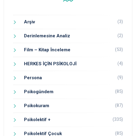
(3)
Arşiv
(2)
Derinlemesine Analiz
(53)
Film – Kitap İnceleme
(4)
HERKES İÇİN PSİKOLOJİ
(9)
Persona
(85)
Psikogündem
(87)
Psikokuram
(335)
Psikolektif +
(85)
Psikolektif Çocuk