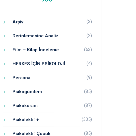
(3)
Arşiv
(2)
Derinlemesine Analiz
(53)
Film – Kitap İnceleme
(4)
HERKES İÇİN PSİKOLOJİ
(9)
Persona
(85)
Psikogündem
(87)
Psikokuram
(335)
Psikolektif +
(85)
Psikolektif Çocuk