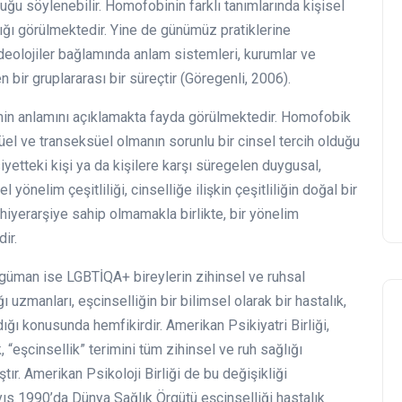
lduğu söylenebilir. Homofobinin farklı tanımlarında kişisel
dığı görülmektedir. Yine de günümüz pratiklerine
 ideolojiler bağlamında anlam sistemleri, kurumlar ve
 bir gruplararası bir süreçtir (Göregenli, 2006).
imin anlamını açıklamakta fayda görülmektedir. Homofobik
üel ve transeksüel olmanın sorunlu bir cinsel tercih olduğu
siyetteki kişi ya da kişilere karşı süregelen duygusal,
yönelim çeşitliliği, cinselliğe ilişkin çeşitliliğin doğal bir
 hiyerarşiye sahip olmamakla birlikte, bir yönelim
dir.
rgüman ise LGBTİQA+ bireylerin zihinsel ve ruhsal
ı uzmanları, eşcinselliğin bir bilimsel olarak bir hastalık,
ğı konusunda hemfikirdir. Amerikan Psikiyatri Birliği,
 “eşcinsellik” terimini tüm zihinsel ve ruh sağlığı
tır. Amerikan Psikoloji Birliği de bu değişikliği
yıs 1990’da Dünya Sağlık Örgütü eşcinselliği hastalık