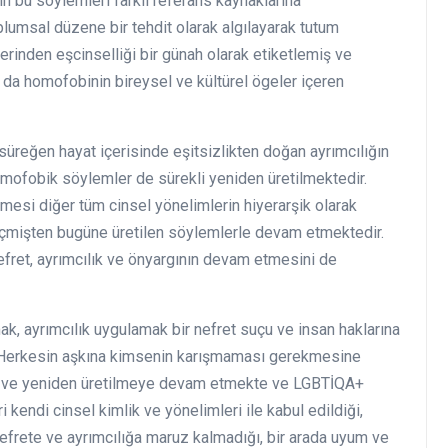
n bu söylemleri farklı referans kaynaklarına
oplumsal düzene bir tehdit olarak algılayarak tutum
zerinden eşcinselliği bir günah olarak etiketlemiş ve
 da homofobinin bireysel ve kültürel ögeler içeren
üreğen hayat içerisinde eşitsizlikten doğan ayrımcılığın
mofobik söylemler de sürekli yeniden üretilmektedir.
mesi diğer tüm cinsel yönelimlerin hiyerarşik olarak
eçmişten bugüne üretilen söylemlerle devam etmektedir.
fret, ayrımcılık ve önyargının devam etmesini de
ak, ayrımcılık uygulamak bir nefret suçu ve insan haklarına
r. Herkesin aşkına kimsenin karışmaması gerekmesine
 ve yeniden üretilmeye devam etmekte ve LGBTİQA+
i kendi cinsel kimlik ve yönelimleri ile kabul edildiği,
nefrete ve ayrımcılığa maruz kalmadığı, bir arada uyum ve