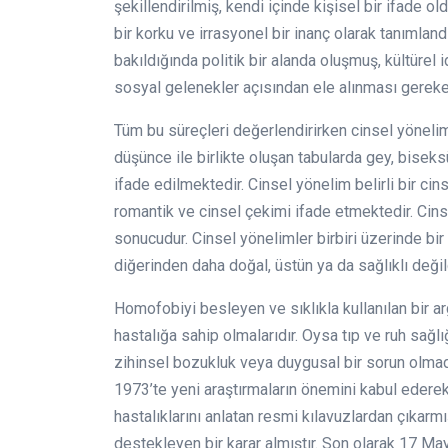
şekillendirilmiş, kendi içinde kişisel bir ifade o
bir korku ve irrasyonel bir inanç olarak tanımlan
bakıldığında politik bir alanda oluşmuş, kültürel
sosyal gelenekler açısından ele alınması gereken
Tüm bu süreçleri değerlendirirken cinsel yönel
düşünce ile birlikte oluşan tabularda gey, biseks
ifade edilmektedir. Cinsel yönelim belirli bir cin
romantik ve cinsel çekimi ifade etmektedir. Cinsel 
sonucudur. Cinsel yönelimler birbiri üzerinde bir
diğerinden daha doğal, üstün ya da sağlıklı değil
Homofobiyi besleyen ve sıklıkla kullanılan bir a
hastalığa sahip olmalarıdır. Oysa tıp ve ruh sağlığ
zihinsel bozukluk veya duygusal bir sorun olmadı
1973’te yeni araştırmaların önemini kabul ederek,
hastalıklarını anlatan resmi kılavuzlardan çıkarmış
destekleyen bir karar almıştır. Son olarak 17 Ma