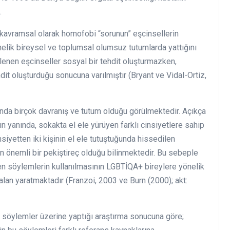
.
kavramsal
olarak homofobi
“sorunun”
eşcinsellerin
elik
bireysel
ve
toplumsal
olumsuz
tutumlarda
yattığını
tlenen
eşcinseller sosyal
bir
tehdit
oluşturmazken,
dit
oluşturduğu
sonucuna
varılmıştır
(Bryant
ve
Vidal-Ortiz,
nda birçok davranış ve tutum olduğu görülmektedir. Açıkça
ın yanında, sokakta el ele yürüyen farklı cinsiyetlere sahip
nsiyetten iki kişinin el ele tutuştuğunda hissedilen
in önemli bir pekiştireç olduğu bilinmektedir. Bu sebeple
en söylemlerin kullanılmasının LGBTİQA+ bireylere yönelik
 alan yaratmaktadır (Franzoi, 2003 ve Burn (2000); akt:
e söylemler üzerine yaptığı araştırma sonucuna göre;