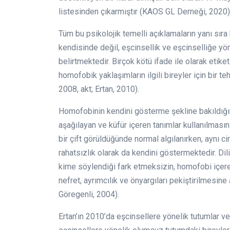
listesinden çıkarmıştır (KAOS GL Derneği, 2020)
Tüm
bu
psikolojik
temelli
açıklamaların
yanı
sıra
kendisinde
değil,
eşcinsellik
ve
eşcinselliğe
yön
belirtmektedir.
Birçok kötü ifade ile
olarak
etike
homofobik
yaklaşımların
ilgili
bireyler
için
bir
teh
2008,
akt; Ertan, 2010).
Homofobinin kendini gösterme şekline bakıldığı
aşağılayan ve küfür içeren tanımlar kullanılmasın
bir çift görüldüğünde normal algılanırken, aynı ci
rahatsızlık olarak da kendini göstermektedir. Dil
kime söylendiği fark etmeksizin, homofobi içer
nefret, ayrımcılık ve önyargıları pekiştirilmesine
Göregenli, 2004).
Ertan’ın 2010’da eşcinsellere yönelik tutumlar v