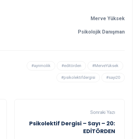
Merve Yüksek
Psikolojik Danışman
#ayrımcılık
#editörden
#MerveYüksek
#psikolektifdergisi
#sayı20
Sonraki Yazı
Psikolektif Dergisi – Sayı – 20:
EDİTÖRDEN