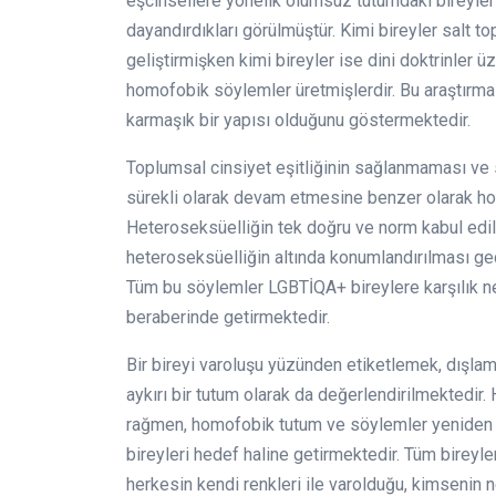
eşcinsellere yönelik olumsuz tutumdaki bireyleri
dayandırdıkları görülmüştür. Kimi bireyler salt t
geliştirmişken kimi bireyler ise dini doktrinler ü
homofobik söylemler üretmişlerdir. Bu araştırma
karmaşık bir yapısı olduğunu göstermektedir.
Toplumsal cinsiyet eşitliğinin sağlanmaması ve s
sürekli olarak devam etmesine benzer olarak ho
Heteroseksüelliğin tek doğru ve norm kabul edil
heteroseksüelliğin altında konumlandırılması g
Tüm bu söylemler LGBTİQA+ bireylere karşılık ne
beraberinde getirmektedir.
Bir bireyi varoluşu yüzünden etiketlemek, dışlam
aykırı bir tutum olarak da değerlendirilmektedi
rağmen, homofobik tutum ve söylemler yeniden
bireyleri hedef haline getirmektedir. Tüm bireyler
herkesin kendi renkleri ile varolduğu, kimsenin 