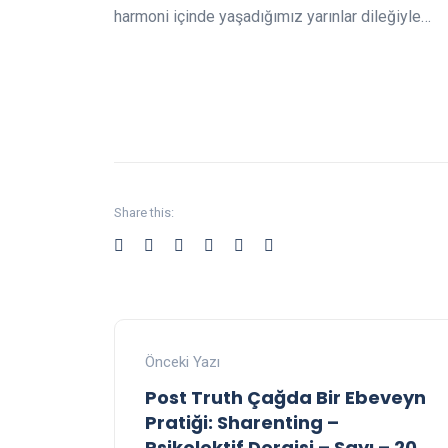
harmoni içinde yaşadığımız yarınlar dileğiyle…
Share this:
Önceki Yazı
Post Truth Çağda Bir Ebeveyn
Pratiği: Sharenting –
Psikolektif Dergisi – Sayı – 20