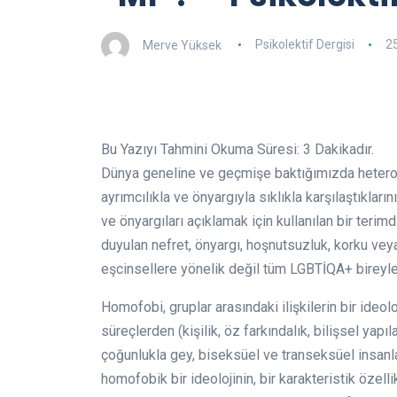
Merve Yüksek
Psikolektif Dergisi
2
Bu Yazıyı Tahmini Okuma Süresi:
3
Dakikadır.
Dünya geneline ve geçmişe baktığımızda heterose
ayrımcılıkla ve önyargıyla sıklıkla karşılaştıkl
ve önyargıları açıklamak için kullanılan bir terimd
duyulan nefret, önyargı, hoşnutsuzluk, korku vey
eşcinsellere yönelik değil tüm LGBTİQA+ bireylere
Homofobi, gruplar arasındaki ilişkilerin bir ideol
süreçlerden (kişilik, öz farkındalık, bilişsel yapıl
çoğunlukla gey, biseksüel ve transeksüel insanlar
homofobik bir ideolojinin, bir karakteristik özel