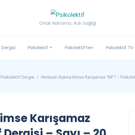
Ortak Noktamız: Ruh Sağlığı
f Dergisi
Psikolektif +
Psikolektif’ten
Psikolektif TV
Psikolektif Dergisi
Herkesin Aşkına Kimse Karışamaz “Mı”? – Psikolekt
Kimse Karışamaz
f Dergisi – Sayı – 20