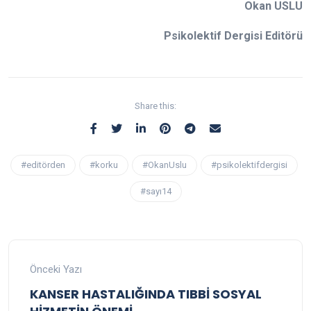
Okan USLU
Psikolektif Dergisi Editörü
Share this:
#editörden
#korku
#OkanUslu
#psikolektifdergisi
#sayı14
Önceki Yazı
KANSER HASTALIĞINDA TIBBİ SOSYAL