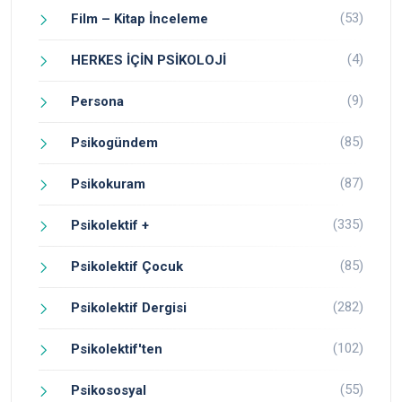
(53)
Film – Kitap İnceleme
(4)
HERKES İÇİN PSİKOLOJİ
(9)
Persona
(85)
Psikogündem
(87)
Psikokuram
(335)
Psikolektif +
(85)
Psikolektif Çocuk
(282)
Psikolektif Dergisi
(102)
Psikolektif'ten
(55)
Psikososyal