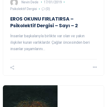
Nevin Dede
17/01/2019
Psikolektif Dergisi
(0)
EROS OKUNU FIRLATIRSA –
Psikolektif Dergisi – Sayı – 2
İnsanlar başkalarıyla birlikte var olan ve yakın
ilişkiler kuran varlıklardır. Çağlar öncesinden beri
insanlar yaşamlarını…