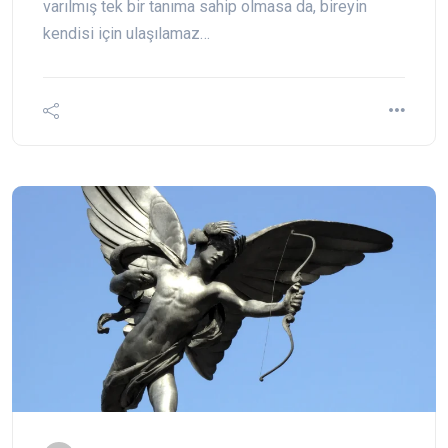
varılmış tek bir tanıma sahip olmasa da, bireyin
kendisi için ulaşılamaz…