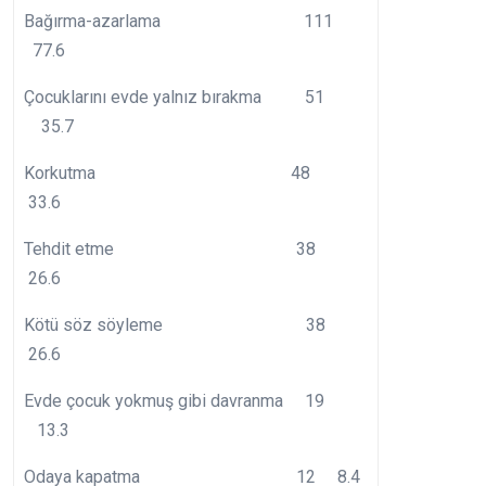
Bağırma-azarlama 111
77.6
Çocuklarını evde yalnız bırakma 51
35.7
Korkutma 48
33.6
Tehdit etme 38
26.6
Kötü söz söyleme 38
26.6
Evde çocuk yokmuş gibi davranma 19
13.3
Odaya kapatma 12 8.4