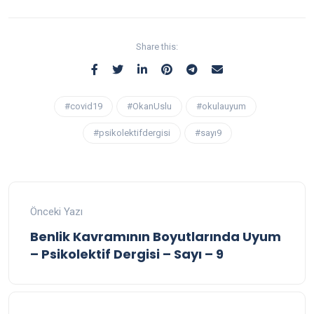
Share this:
#covid19
#OkanUslu
#okulauyum
#psikolektifdergisi
#sayı9
Önceki Yazı
Benlik Kavramının Boyutlarında Uyum
– Psikolektif Dergisi – Sayı – 9