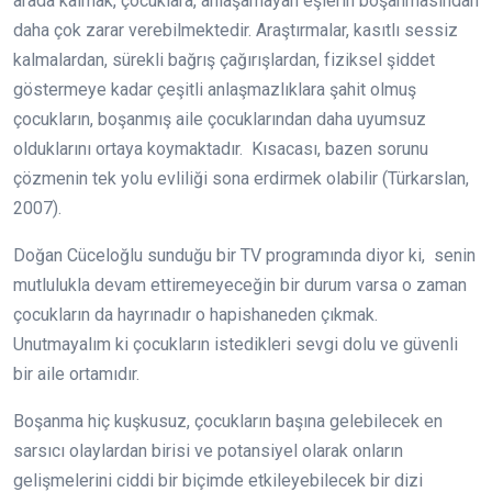
arada kalmak, çocuklara, anlaşamayan eşlerin boşanmasından
daha çok zarar verebilmektedir. Araştırmalar, kasıtlı sessiz
kalmalardan, sürekli bağrış çağırışlardan, fiziksel şiddet
göstermeye kadar çeşitli anlaşmazlıklara şahit olmuş
çocukların, boşanmış aile çocuklarından daha uyumsuz
olduklarını ortaya koymaktadır. Kısacası, bazen sorunu
çözmenin tek yolu evliliği sona erdirmek olabilir (Türkarslan,
2007).
Doğan Cüceloğlu sunduğu bir TV programında diyor ki, senin
mutlulukla devam ettiremeyeceğin bir durum varsa o zaman
çocukların da hayrınadır o hapishaneden çıkmak.
Unutmayalım ki çocukların istedikleri sevgi dolu ve güvenli
bir aile ortamıdır.
Boşanma hiç kuşkusuz, çocukların başına gelebilecek en
sarsıcı olaylardan birisi ve potansiyel olarak onların
gelişmelerini ciddi bir biçimde etkileyebilecek bir dizi