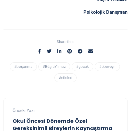
Psikolojik Danışman
Share this:
#boşanma
#BüşraYılmaz
#çocuk
#ebeveyn
#etkileri
Önceki Yazı
Okul Öncesi Dönemde Özel
Gereksinimli Bireylerin Kaynaştırma