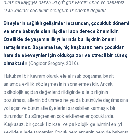
biraz da kaygıyla bakan iki çift göz vardır: Anne ve babamız.
O an kaçıncı çocukları olduğumuz önemli değildir.
Bireylerin sağlıklı gelişimleri açısından, çocukluk dönemi
ve anne babayla olan ilişkileri son derece önemlidir.
Özellikle de yaşamın ilk yıllarında bu ilişkinin önemi
tartışılamaz. Boşanma ise, hiç kuşkusuz hem çocuklar
hem de ebeveynler için oldukça zor ve stresli bir süreç
olmaktadır
(Öngider Gregory, 2016).
Hukuksal bir kavram olarak ele alırsak boşanma, basit
anlamda evlilik sözleşmesinin sona ermesidir. Ancak,
psikolojik açıdan değerlendirildiğinde aile birliğinin
bozulması, ailenin bölünmesine ya da bütünüyle dağılmasına
yol açan ve bütün aile üyelerini sarsabilen karmaşık bir
durumdur. Bu süreçten en çok etkilenenler çocuklardır.
Kuşkusuz, bir çocuk fiziksel ve psikolojik gelişimini en iyi
şekilde ailede tamamlar. Çocuk hem annenin hem de babanın