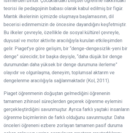
isimlerden biridir. Çocuklardaki bilişsel öğrenme hakkındaki
teorisi ile pedagojinin babası olarak kabul edilmiş bir figür.
Mantık ilkelerinin içimizde oluşmaya başlamasının, dil
becerisi edinmemizin de öncesine dayandığını keşfetmiştir.
Bu ilkeler çevreyle, özellikle de sosyal kültürel çevreyle,
duyusal ve motor aktivite aracılığıyla kurulan etkileşimden
gelir. Piaget’ye göre gelişim, bir “denge-dengesizlik-yeni bir
denge” sürecidir; bir başka deyişle, “daha düşük bir denge
durumundan daha yüksek bir denge durumuna ilerleme”
olayıdır ve olgunlaşma, deneyim, toplumsal aktarım ve
dengelenme aracılığıyla sağlanmaktadır (Kol, 2011).
Piaget öğrenmenin doğuştan gelmediğini öğrenenin
tamamen zihinsel süreçlerden geçerek öğrenme eylemini
gerçekleştirdiğini savunmuştur. Ayrıca farklı yaştaki insanların
öğrenme biçimlerinin de farklı olduğunu savunmuştur. Daha
önceleri öğreneni ezbere zorlayan tamamen pasif duruma