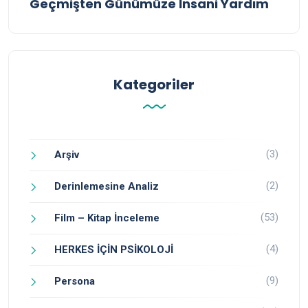
Geçmişten Günümüze İnsani Yardım
Kategoriler
(3)
Arşiv
(2)
Derinlemesine Analiz
(53)
Film – Kitap İnceleme
(4)
HERKES İÇİN PSİKOLOJİ
(9)
Persona