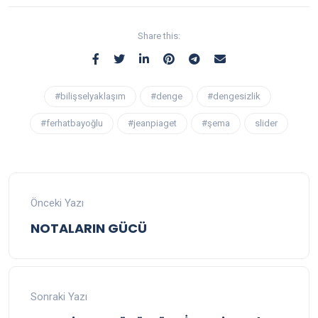
Share this:
#bilişselyaklaşım
#denge
#dengesizlik
#ferhatbayoğlu
#jeanpiaget
#şema
slider
Önceki Yazı
NOTALARIN GÜCÜ
Sonraki Yazı