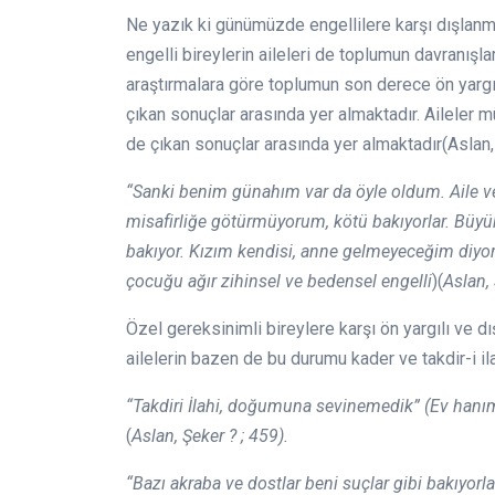
Ne yazık ki günümüzde engellilere karşı dışlanm
engelli bireylerin aileleri de toplumun davranış
araştırmalara göre toplumun son derece ön yargıl
çıkan sonuçlar arasında yer almaktadır. Aileler
de çıkan sonuçlar arasında yer almaktadır(Aslan, 
“Sanki benim günahım var da öyle oldum. Aile ve
misafirliğe götürmüyorum, kötü bakıyorlar. Büyü
bakıyor. Kızım kendisi, anne gelmeyeceğim diyor. 
çocuğu ağır zihinsel ve bedensel engelli
)(
Aslan, 
Özel gereksinimli bireylere karşı ön yargılı ve dı
ailelerin bazen de bu durumu kader ve takdir-i i
“Takdiri İlahi, doğumuna sevinemedik” (Ev hanımı
(
Aslan, Şeker ? ; 459).
“Bazı akraba ve dostlar beni suçlar gibi bakıyorla