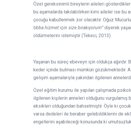
Özel gereksinimli bireylerin aileleri gösterdikle
bu aşamalarda takılabilirken kimi aileler ise bu
çocuğu kabullenmek zor olacaktır. Oğuz Mucurl
tıbba hizmet için size bırakıyorum”
diyerek yaşad
öldürmelerini istemiştir (Tekeci, 2013).
Yaşanan bu süreç ebeveyn için oldukça ağırdır. 
keder içinde bulması mümkün gözükmektedir. Ail
gelişim aşamalarıyla yakından ilgilenen anneler
Özel eğitim kurumu ile yapılan çalışmada psikol
ilgilenen kişilerin anneleri olduğunu vurgulamış b
eksikleri olduğundan bahsetmiştir. Öyle ki çocuk
varsa dedeleri ile beraber gelebildiklerini de ek
engellerini aşabileceği konusunda ki umutsuzlukla