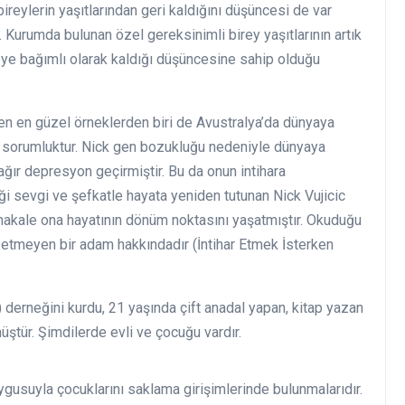
reylerin yaşıtlarından geri kaldığını düşüncesi de var
. Kurumda bulunan özel gereksinimli birey yaşıtlarının artık
yeye bağımlı olarak kaldığı düşüncesine sahip olduğu
n en güzel örneklerden biri de Avustralya’da dünyaya
ğı sorumluktur. Nick gen bozukluğu nedeniyle dünyaya
ğır depresyon geçirmiştir. Bu da onun intihara
i sevgi ve şefkatle hayata yeniden tutunan Nick Vujicic
 makale ona hayatının dönüm noktasını yaşatmıştır. Okuduğu
 etmeyen bir adam hakkındadır (İntihar Etmek İsterken
derneğini kurdu, 21 yaşında çift anadal yapan, kitap yazan
tür. Şimdilerde evli ve çocuğu vardır.
ygusuyla çocuklarını saklama girişimlerinde bulunmalarıdır.