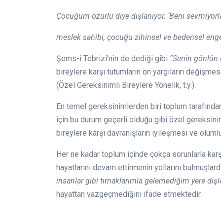
Çocuğum özürlü diye dışlanıyor. ‘Beni sevmiyorla
meslek sahibi, çocuğu zihinsel ve bedensel engel
Şems-i Tebrizi’nin de dediği gibi
“Senin gönlün d
bireylere karşı tutumların ön yargıların değişmes
(Özel Gereksinimli Bireylere Yönelik, t.y.).
En temel gereksinimlerden biri toplum tarafında
için bu durum geçerli olduğu gibi özel gereksinim
bireylere karşı davranışların iyileşmesi ve oluml
Her ne kadar toplum içinde çokça sorunlarla karşıl
hayatlarını devam ettirmenin yollarını bulmuşlar
insanlar gibi tırnaklarımla gelemediğim yere di
hayattan vazgeçmediğini ifade etmektedir.