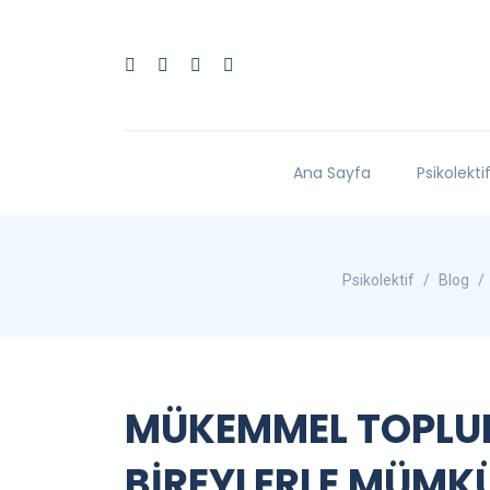
Ana Sayfa
Psikolekti
Psikolektif
Blog
MÜKEMMEL TOPLUM
BİREYLERLE MÜMKÜ