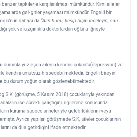
ri benzer tepkilerle karşılanılması mümkündür. Kimi aileler
 aşamalarda gel-gitler yaşaması mümkündür. Engelli bir
uoğlu’nun babası da
“Alın bunu, kesip biçin inceleyin, onu
ığı şok ve kızgınlıkla doktorlardan oğlunu iğneyle
Bu durumla yüzleşen ailenin kendini çöküntü(depresyon) ve
e kendini umutsuz hissedebilmektedir. Engelli bireyin
de bu durum yoğun olarak gözlenebilmektedir.
og S.K. (görüşme, 5 Kasım 2018) çocuklarıyla yakından
abaların ise sürekli çalıştığını, ilgilenme konusunda
ların kuruma sadece anneleriyle gelebildiklerini veya
lemiştir. Ayrıca yapılan görüşmede S.K, aileler çocuklarının
rını da dile getirdiğini ifade etmektedir.