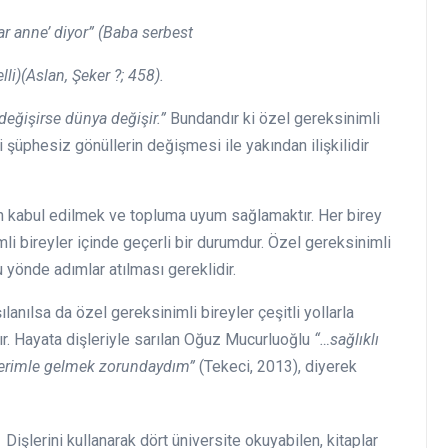
r anne’ diyor” (Baba serbest
li)(Aslan, Şeker ?; 458).
eğişirse dünya değişir.”
Bundandır ki özel gereksinimli
i şüphesiz gönüllerin değişmesi ile yakından ilişkilidir
n kabul edilmek ve topluma uyum sağlamaktır. Her birey
li bireyler içinde geçerli bir durumdur. Özel gereksinimli
u yönde adımlar atılması gereklidir.
anılsa da özel gereksinimli bireyler çeşitli yollarla
dır. Hayata dişleriyle sarılan Oğuz Mucurluoğlu
“…sağlıklı
şlerimle gelmek zorundaydım”
(Tekeci, 2013), diyerek
Dişlerini kullanarak dört üniversite okuyabilen, kitaplar