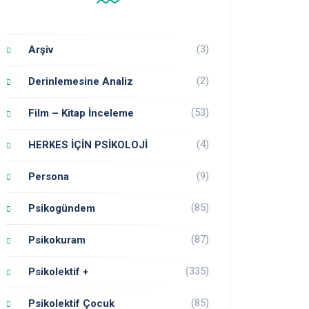
(3)
Arşiv
(2)
Derinlemesine Analiz
(53)
Film – Kitap İnceleme
(4)
HERKES İÇİN PSİKOLOJİ
(9)
Persona
(85)
Psikogündem
(87)
Psikokuram
(335)
Psikolektif +
(85)
Psikolektif Çocuk