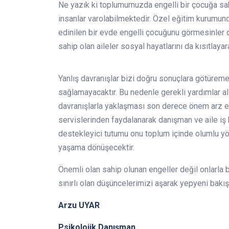
Ne yazık ki toplumumuzda engelli bir çocuğa sa
insanlar varolabilmektedir. Özel eğitim kurumun
edinilen bir evde engelli çocuğunu görmesinler 
sahip olan aileler sosyal hayatlarını da kısıtlayara
Yanlış davranışlar bizi doğru sonuçlara götüre
sağlamayacaktır. Bu nedenle gerekli yardımlar alı
davranışlarla yaklaşması son derece önem arz et
servislerinden faydalanarak danışman ve aile iş b
destekleyici tutumu onu toplum içinde olumlu yön
yaşama dönüşecektir.
Önemli olan sahip olunan engeller değil onlarla b
sınırlı olan düşüncelerimizi aşarak yepyeni bakı
Arzu UYAR
Psikolojik Danışman