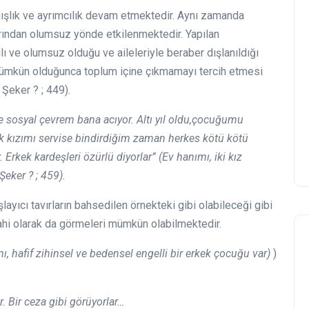
ışlık ve ayrımcılık devam etmektedir. Aynı zamanda
larından olumsuz yönde etkilenmektedir. Yapılan
ı ve olumsuz olduğu ve aileleriyle beraber dışlanıldığı
 mümkün olduğunca toplum içine çıkmamayı tercih etmesi
Şeker ? ; 449).
 sosyal çevrem bana acıyor. Altı yıl oldu,çocuğumu
k kızımı servise bindirdiğim zaman herkes kötü kötü
Erkek kardeşleri özürlü diyorlar” (Ev hanımı, iki kız
Şeker ? ; 459).
şlayıcı tavırların bahsedilen örnekteki gibi olabileceği gibi
lahi olarak da görmeleri mümkün olabilmektedir.
, hafif zihinsel ve bedensel engelli bir erkek çocuğu var)
)
r. Bir ceza gibi görüyorlar…