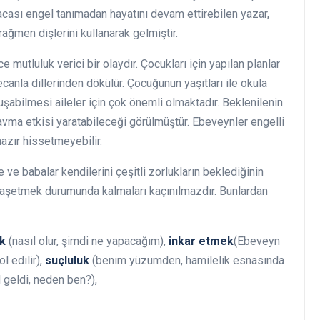
acası engel tanımadan hayatını devam ettirebilen yazar,
ağmen dişlerini kullanarak gelmiştir.
mutluluk verici bir olaydır. Çocukları için yapılan planlar
anla dillerinden dökülür. Çocuğunun yaşıtları ile okula
şabilmesi aileler için çok önemli olmaktadır. Beklenilenin
avma etkisi yaratabileceği görülmüştür. Ebeveynler engelli
azır hissetmeyebilir.
 ve babalar kendilerini çeşitli zorlukların beklediğinin
başetmek durumunda kalmaları kaçınılmazdır. Bunlardan
k
(nasıl olur, şimdi ne yapacağım),
inkar etmek
(Ebeveyn
l edilir),
suçluluk
(benim yüzümden, hamilelik esnasında
 geldi, neden ben?),