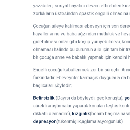
yazabilen, sosyal hayatını devam ettirebilen kıs
zorlukların üstesinden spastik engelli olmasına r
Çocuğun aileye katılması ebeveyn için son derece 
hayaller anne ve baba ağzından mutluluk ve heyec
gidebilmesi onlar gibi koşup yürüyebilmesi, konu
olmaması halinde bu durumun aile için tam bir tr
bir çocuğa anne ve babalık yapmak için kendini h
Engelli çocuğu kabullenmek zor bir süreçtir. Anne
farkındadır. Ebeveynler karmaşık duygularla da 
başlıcaları şöyledir;
Belirsizlik
(Dayısı da böyleydi, geç konuştu),
şo
sürekli araştırmalar yaparak konulan teşhis kontro
dikkatli olamadım),
kızgınlık
(benim başıma nasıl
depresyon
(tükenmişlik,ağlamalar,yorgunluk).