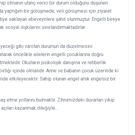
hip olmanın utanç verici bir durum olduğunu düşünen
da yaptığım bir görüşmede, veli görüşmesi için ziyaret
diye saklayan ebeveynlere şahit olunmuştur. Engelli bireye
k sosyal ilişkilerini sınırlandırmaktadırlar.
meyeceği gibi varolan durumun da düzelmesini
narak öncelikle ailelerin engelli çocuklarına doğru
mektedir. Okulların psikolojik danışma ve rehberlik
irliği içinde olmalıdır. Anne ve babanın çocuk üzerinde ki
de etkileyecektir. Sahip olunan engel artık engelsiz bir
aş etme yollarını bulmaktır. Zihnimizdeki duvarları yıkıp
ş açıları kazanmak dileğiyle…