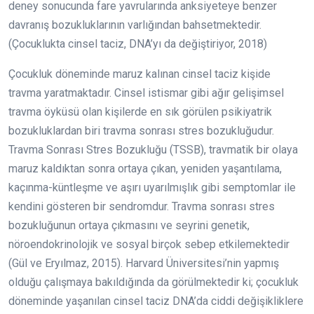
deney sonucunda fare yavrularında anksiyeteye benzer
davranış bozukluklarının varlığından bahsetmektedir.
(Çocuklukta cinsel taciz, DNA’yı da değiştiriyor, 2018)
Çocukluk döneminde maruz kalınan cinsel taciz kişide
travma yaratmaktadır. Cinsel istismar gibi ağır gelişimsel
travma öyküsü olan kişilerde en sık görülen psikiyatrik
bozukluklardan biri travma sonrası stres bozukluğudur.
Travma Sonrası Stres Bozukluğu (TSSB), travmatik bir olaya
maruz kaldıktan sonra ortaya çıkan, yeniden yaşantılama,
kaçınma-küntleşme ve aşırı uyarılmışlık gibi semptomlar ile
kendini gösteren bir sendromdur. Travma sonrası stres
bozukluğunun ortaya çıkmasını ve seyrini genetik,
nöroendokrinolojik ve sosyal birçok sebep etkilemektedir
(Gül ve Eryılmaz, 2015). Harvard Üniversitesi’nin yapmış
olduğu çalışmaya bakıldığında da görülmektedir ki; çocukluk
döneminde yaşanılan cinsel taciz DNA’da ciddi değişikliklere