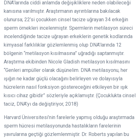
DNA’larında ciddi anlamda değişikliklere neden olabileceği
kanısına varılmıştır. Araştırmanın ayrıntılarına bakılacak
olunursa; 22’si çocukken cinsel tacize uğrayan 34 erkeğin
sperm örnekleri incelenmiştir. Spermlerin metilasyon süreci
incelendiğinde tacize uğrayan erkeklerin genetik kodlarında
kimyasal farklılıklar gözlemlenmiş olup DNA’larında 12
bölgenin “metilasyon kısılmasına” uğradığı saptanmıştır.
Araştırma ekibinden Nicole Gladish metilasyon kısılmasını
“Genleri ampüller olarak düşünelim. DNA metilasyonu, her
ışığın ne kadar güçlü olacağını belirleyen ve dolayısıyla
hücrelerin nasıl fonksiyon göstereceğini etkileyen bir ışık
kısıcı cihaz gibidir” sözleriyle açıklamıştır. (Çocuklukta cinsel
taciz, DNA’yı da değiştiriyor, 2018)
Harvard Üniversitesi’nin farelerle yapmış olduğu araştırmada
sperm hücresi metilasyonunda hastalıkların farelerinin
yavrularına geçtiği gözlemlenmiştir. Dr. Roberts yapılan bu