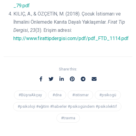
_79.pdf
KILIÇ, A., & ÖZÇETİN, M. (2018). Çocuk İstismarı ve
İhmalini Önlemede Kanıta Dayalı Yaklaşımlar.
Firat Tip
Dergisi
,
23
(3). Erişim adresi:
http://www.firattipdergisi.com/pdf/pdf_FTD_1114.pdf
Share this:
#BüşraAkçay
#dna
#istismar
#psikogü
#psikoloji #eğitim #haberler #psikogündem #psikolektif
#travma