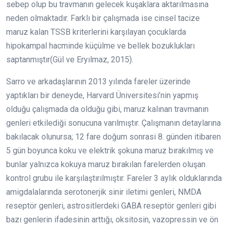
sebep olup bu travmanın gelecek kuşaklara aktarılmasına
neden olmaktadır. Farklı bir çalışmada ise cinsel tacize
maruz kalan TSSB kriterlerini karşılayan çocuklarda
hipokampal hacminde küçülme ve bellek bozuklukları
saptanmıştır(Gül ve Eryılmaz, 2015).
Sarro ve arkadaşlarının 2013 yılında fareler üzerinde
yaptıkları bir deneyde, Harvard Üniversitesi’nin yapmış
olduğu çalışmada da olduğu gibi, maruz kalınan travmanın
genleri etkilediği sonucuna varılmıştır. Çalışmanın detaylarına
bakılacak olunursa; 12 fare doğum sonrasi 8. günden itibaren
5 gün boyunca koku ve elektrik şokuna maruz bırakılmış ve
bunlar yalnızca kokuya maruz bırakılan farelerden oluşan
kontrol grubu ile karşılaştırılmıştır. Fareler 3 aylık olduklarında
amigdalalarında serotonerjik sinir iletimi genleri, NMDA
reseptör genleri, astrositlerdeki GABA reseptör genleri gibi
bazı genlerin ifadesinin arttığı, oksitosin, vazopressin ve ön