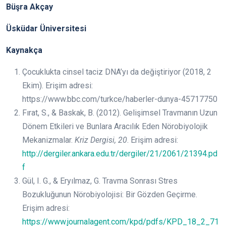
Büşra Akçay
Üsküdar Üniversitesi
Kaynakça
Çocuklukta cinsel taciz DNA’yı da değiştiriyor (2018, 2
Ekim). Erişim adresi:
https://www.bbc.com/turkce/haberler-dunya-45717750
Fırat, S., & Baskak, B. (2012). Gelişimsel Travmanın Uzun
Dönem Etkileri ve Bunlara Aracılık Eden Nörobiyolojik
Mekanizmalar.
Kriz Dergisi, 20
. Erişim adresi:
http://dergiler.ankara.edu.tr/dergiler/21/2061/21394.pd
f
Gül, I. G., & Eryılmaz, G. Travma Sonrası Stres
Bozukluğunun Nörobiyolojisi: Bir Gözden Geçirme.
Erişim adresi:
https://www.journalagent.com/kpd/pdfs/KPD_18_2_71