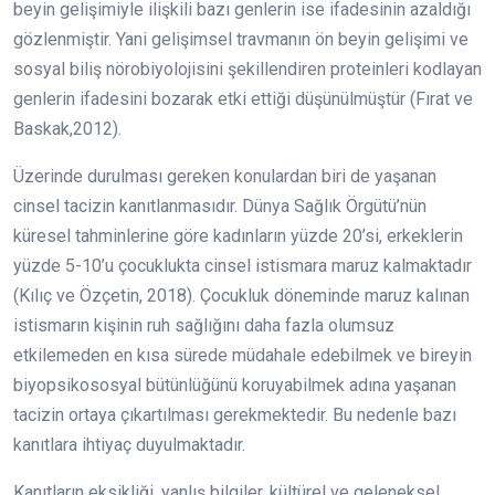
beyin gelişimiyle ilişkili bazı genlerin ise ifadesinin azaldığı
gözlenmiştir. Yani gelişimsel travmanın ön beyin gelişimi ve
sosyal biliş nörobiyolojisini şekillendiren proteinleri kodlayan
genlerin ifadesini bozarak etki ettiği düşünülmüştür (Fırat ve
Baskak,2012).
Üzerinde durulması gereken konulardan biri de yaşanan
cinsel tacizin kanıtlanmasıdır. Dünya Sağlık Örgütü’nün
küresel tahminlerine göre kadınların yüzde 20’si, erkeklerin
yüzde 5-10’u çocuklukta cinsel istismara maruz kalmaktadır
(Kılıç ve Özçetin, 2018). Çocukluk döneminde maruz kalınan
istismarın kişinin ruh sağlığını daha fazla olumsuz
etkilemeden en kısa sürede müdahale edebilmek ve bireyin
biyopsikososyal bütünlüğünü koruyabilmek adına yaşanan
tacizin ortaya çıkartılması gerekmektedir. Bu nedenle bazı
kanıtlara ihtiyaç duyulmaktadır.
Kanıtların eksikliği, yanlış bilgiler, kültürel ve geleneksel