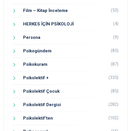
(53)
Film – Kitap İnceleme
(4)
HERKES İÇİN PSİKOLOJİ
(9)
Persona
(85)
Psikogündem
(87)
Psikokuram
(335)
Psikolektif +
(85)
Psikolektif Çocuk
(282)
Psikolektif Dergisi
(102)
Psikolektif'ten