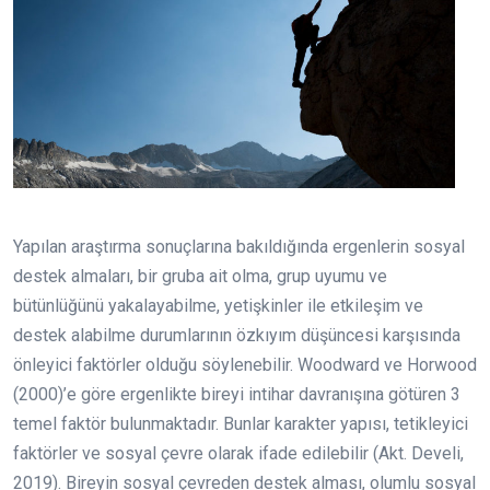
Yapılan araştırma sonuçlarına bakıldığında ergenlerin sosyal
destek almaları, bir gruba ait olma, grup uyumu ve
bütünlüğünü yakalayabilme, yetişkinler ile etkileşim ve
destek alabilme durumlarının özkıyım düşüncesi karşısında
önleyici faktörler olduğu söylenebilir. Woodward ve Horwood
(2000)’e göre ergenlikte bireyi intihar davranışına götüren 3
temel faktör bulunmaktadır. Bunlar karakter yapısı, tetikleyici
faktörler ve sosyal çevre olarak ifade edilebilir (Akt. Develi,
2019). Bireyin sosyal çevreden destek alması, olumlu sosyal