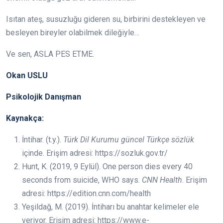
Isıtan ateş, susuzluğu gideren su, birbirini destekleyen ve
besleyen bireyler olabilmek dileğiyle…
Ve sen, ASLA PES ETME.
Okan USLU
Psikolojik Danışman
Kaynakça:
İntihar. (t.y.).
Türk Dil Kurumu güncel Türkçe sözlük
içinde. Erişim adresi: https://sozluk.gov.tr/
Hunt, K. (2019, 9 Eylül). One person dies every 40
seconds from suicide, WHO says.
CNN Health
. Erişim
adresi: https://edition.cnn.com/health
Yeşildağ, M. (2019). İntiharı bu anahtar kelimeler ele
veriyor. Erişim adresi: https://www.e-