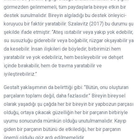
görmezden gelinmemeli, tüm paydaşlarla bireye etkin bir
destek sunulmalıdır. Bireyin algıladığı bu destek önleyici-
koruyucu bir faktör yaratabilir. Szalavitz (2017) bu durumu şu
şekilde ifade etmiştir: “Ateş ısıtabilir veya yakıp yok edebilir,
su susuzluğu giderebilir veya boğabilir, rüzgar okşayabilir ya
da kesebilir. İnsan ilişkileri de böyledir; birbirimizi hem
yaratabilir ve yok edebiliriz, hem besleyebilir ve dehşet
içinde bırakabilir, hem de travma yaratabilir ve
iyileştirebiliriz.”
Gestalt yaklaşımının da belirttiği gibi: “Bütün, onu oluşturan
parçaların toplamı değil, daha fazlasıdır.” Bireyin bireysel
olarak yaşadığı şu çağda her bir bireyin bir yapbozun parçası
olduğu, ortaya çıkacak güzelliğin her bir parçanın birbiriyle
uyumu sonucunda mümkün olduğu unutulmamalıdır. Kayıp
giden bir parçanın bütünü de etkilediği, her bir parçanın
önemli olduğu göz ardı edilmemelidir.