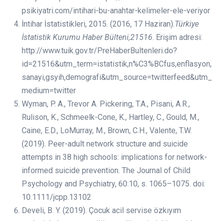
psikiyatri.com/intihari-bu-anahtar-kelimeler-ele-veriyor
İntihar İstatistikleri, 2015. (2016, 17 Haziran).
Türkiye
İstatistik Kurumu Haber Bülteni,21516
. Erişim adresi:
http://www.tuik.gov.tr/PreHaberBultenleri.do?
id=21516&utm_term=istatistik,n%C3%BCfus,enflasyon,
sanayi,gsyih,demografi&utm_source=twitterfeed&utm_
medium=twitter
Wyman, P. A., Trevor A. Pickering, T.A., Pisani, A.R.,
Rulison, K., Schmeelk-Cone, K., Hartley, C., Gould, M.,
Caine, E.D., LoMurray, M., Brown, C.H., Valente, T.W.
(2019). Peer-adult network structure and suicide
attempts in 38 high schools: implications for network-
informed suicide prevention. The Journal of Child
Psychology and Psychiatry, 60:10, s. 1065–1075. doi:
10.1111/jcpp.13102
Develi, B. Y. (2019). Çocuk acil servise özkıyım