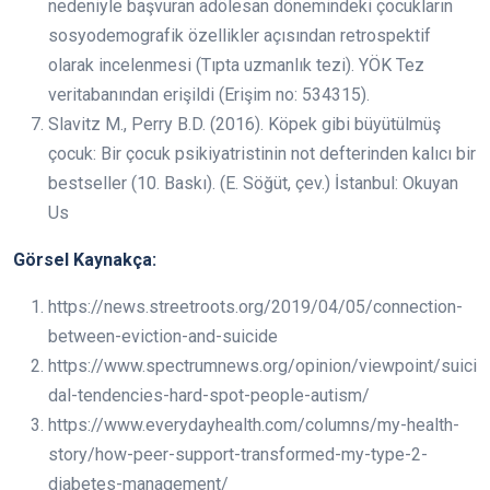
nedeniyle başvuran adölesan dönemindeki çocukların
sosyodemografik özellikler açısından retrospektif
olarak incelenmesi (Tıpta uzmanlık tezi). YÖK Tez
veritabanından erişildi (Erişim no: 534315).
Slavitz M., Perry B.D. (2016). Köpek gibi büyütülmüş
çocuk: Bir çocuk psikiyatristinin not defterinden kalıcı bir
bestseller (10. Baskı). (E. Söğüt, çev.) İstanbul: Okuyan
Us
Görsel Kaynakça:
https://news.streetroots.org/2019/04/05/connection-
between-eviction-and-suicide
https://www.spectrumnews.org/opinion/viewpoint/suici
dal-tendencies-hard-spot-people-autism/
https://www.everydayhealth.com/columns/my-health-
story/how-peer-support-transformed-my-type-2-
diabetes-management/