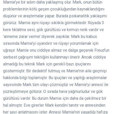
Marnie’ye bir adım daha yaklaşmış olur. Mark, onun bütün
problemlerinin kötü geçen çocukluğundan kaynaklandığını
düşünür ve araştırmalar yapar. Burada psikanalitik yaklaşımı
görürüz. Marnie aynı rüyayı sıklıkla görmektedir. Rüyada 3
kere tıklatma sesi, gök gürültüsü ve kırmızı renk vardır ve
‘anneme zarar verme’ diyerek sayıklar. Mark bu kabus
sırasında Marnie’yi uyandırır ve rüyayı yorumlamak için
uğraşır. Marnie onu ciddiye almaz ve dalga geçerek Freud’un
serbest çağrışım tekniğini kullanmayı önerir. Ancak ciddiye
almadığı bu teknik Mark için gerekli bazı ipuçlarını
göstermiştir. Bir dedektif tutmuş ve Marnie’nin aile geçmişi
hakkında bilgi toplamıştır. Bu ipuçları ve yaptığı araştırmalar
sayesinde Mark tüm olayı çözmüştür ve Marnie’yi annesi ile
yüzleştirmeye götürür. O sırada hava yağmurludur ve gök
gürültüsü vardır. Bu durum Marnie için daha da çekilmez bir
hal almıştır. Eve girerler Mark kendini tanıtır ve annesinden
her şeyi anlatmasını ister. Annesi Marnie’nin yaşadığı hafıza