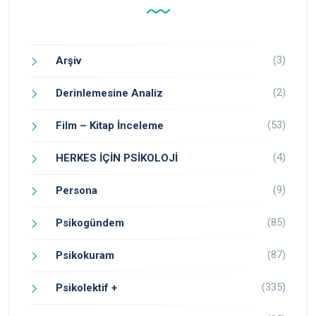
(3)
Arşiv
(2)
Derinlemesine Analiz
(53)
Film – Kitap İnceleme
(4)
HERKES İÇİN PSİKOLOJİ
(9)
Persona
(85)
Psikogündem
(87)
Psikokuram
(335)
Psikolektif +