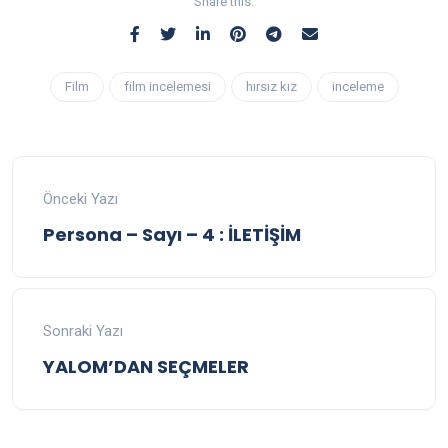
Share this:
Film
film incelemesi
hırsız kız
inceleme
Önceki Yazı
Persona – Sayı – 4 : İLETİŞİM
Sonraki Yazı
YALOM’DAN SEÇMELER