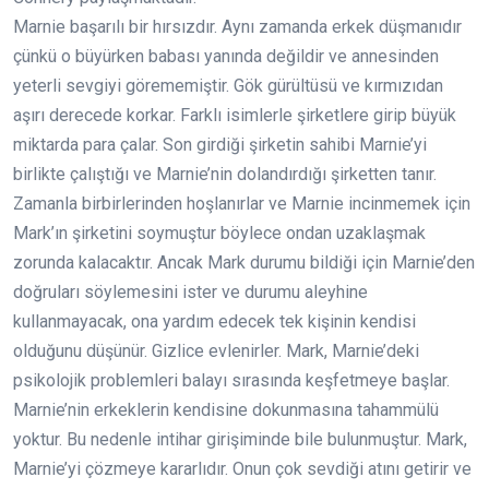
Marnie başarılı bir hırsızdır. Aynı zamanda erkek düşmanıdır
çünkü o büyürken babası yanında değildir ve annesinden
yeterli sevgiyi görememiştir. Gök gürültüsü ve kırmızıdan
aşırı derecede korkar. Farklı isimlerle şirketlere girip büyük
miktarda para çalar. Son girdiği şirketin sahibi Marnie’yi
birlikte çalıştığı ve Marnie’nin dolandırdığı şirketten tanır.
Zamanla birbirlerinden hoşlanırlar ve Marnie incinmemek için
Mark’ın şirketini soymuştur böylece ondan uzaklaşmak
zorunda kalacaktır. Ancak Mark durumu bildiği için Marnie’den
doğruları söylemesini ister ve durumu aleyhine
kullanmayacak, ona yardım edecek tek kişinin kendisi
olduğunu düşünür. Gizlice evlenirler. Mark, Marnie’deki
psikolojik problemleri balayı sırasında keşfetmeye başlar.
Marnie’nin erkeklerin kendisine dokunmasına tahammülü
yoktur. Bu nedenle intihar girişiminde bile bulunmuştur. Mark,
Marnie’yi çözmeye kararlıdır. Onun çok sevdiği atını getirir ve