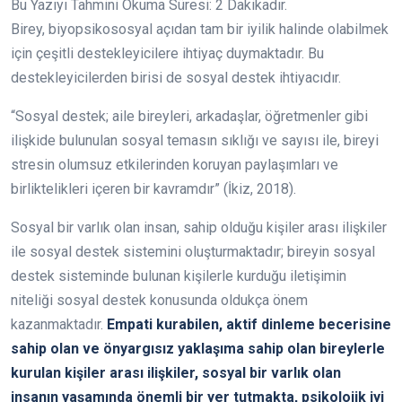
Bu Yazıyı Tahmini Okuma Süresi:
2
Dakikadır.
Birey, biyopsikososyal açıdan tam bir iyilik halinde olabilmek
için çeşitli destekleyicilere ihtiyaç duymaktadır. Bu
destekleyicilerden birisi de sosyal destek ihtiyacıdır.
“Sosyal destek; aile bireyleri, arkadaşlar, öğretmenler gibi
ilişkide bulunulan sosyal temasın sıklığı ve sayısı ile, bireyi
stresin olumsuz etkilerinden koruyan paylaşımları ve
birliktelikleri içeren bir kavramdır” (İkiz, 2018).
Sosyal bir varlık olan insan, sahip olduğu kişiler arası ilişkiler
ile sosyal destek sistemini oluşturmaktadır; bireyin sosyal
destek sisteminde bulunan kişilerle kurduğu iletişimin
niteliği sosyal destek konusunda oldukça önem
kazanmaktadır.
Empati kurabilen, aktif dinleme becerisine
sahip olan ve önyargısız yaklaşıma sahip olan bireylerle
kurulan kişiler arası ilişkiler, sosyal bir varlık olan
insanın yaşamında önemli bir yer tutmakta, psikolojik iyi