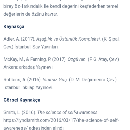
birey öz-farkındalık ile kendi değerini keşfederken temel
değerlerin de özünü kavrar.
Kaynakça
Adler, A. (2017).
Aşağılık ve Üstünlük Kompleksi.
(K. Şipal,
Çev.) İstanbul: Say Yayınları.
McKay, M., & Fanning, P. (2017).
Özgüven.
(F. G. Atay, Çev.)
Ankara: arkadaş Yayınevi.
Robbins, A. (2016).
Sınırsız Güç.
(D. M. Değirmenci, Çev.)
İstanbul: İnkılap Yayınevi.
Görsel Kaynakça
Smith, L. (2016).
The science of self-awareness.
https://lyndismith.com/2016/03/17/the-science-of-self-
awareness/ adresinden alındı.