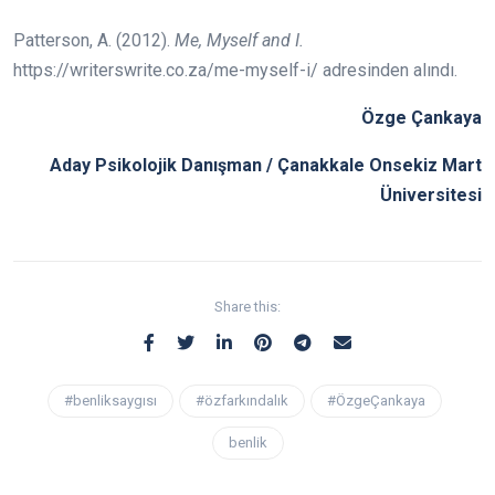
Patterson, A. (2012).
Me, Myself and I.
https://writerswrite.co.za/me-myself-i/ adresinden alındı.
Özge Çankaya
Aday Psikolojik Danışman / Çanakkale Onsekiz Mart
Üniversitesi
Share this:
#benliksaygısı
#özfarkındalık
#ÖzgeÇankaya
benlik