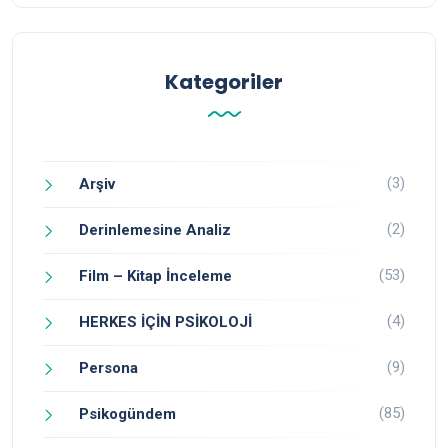
Kategoriler
(3)
Arşiv
(2)
Derinlemesine Analiz
(53)
Film – Kitap İnceleme
(4)
HERKES İÇİN PSİKOLOJİ
(9)
Persona
(85)
Psikogündem