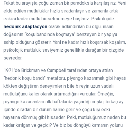
Fakat bu arayışta çoğu zaman bir paradoksla karşılaşırız: Yeni
elde edilen mutluluklar hızla sıradanlaşır ve zamanla artık
eskisi kadar mutlu hissetmemeye başlarız. Psikolojide
hedonik adaptasyon
olarak adlandırılan bu olgu, insan
doğasının “koşu bandında koşmaya” benzeyen bir yapıya
sahip olduğunu gösterir. Yani ne kadar hızlı koşarsak koşalım,
psikolojik mutluluk seviyemiz genellikle durağan bir çizgide
seyreder.
1971’de Brickman ve Campbell tarafından ortaya atılan
“hedonik koşu bandı” metaforu, piyango kazanmak gibi hayatı
kökten değiştiren deneyimlerin bile bireyin uzun vadeli
mutluluğunu kalıcı olarak artırmadığını vurgular. Örneğin,
piyango kazananların ilk haftalarda yaşadığı coşku, birkaç ay
içinde sıradan bir durum haline gelir ve çoğu kişi eski
hayatına dönmüş gibi hisseder. Peki, mutluluğumuz neden bu
kadar kırılgan ve geçici? Ve biz bu döngüyü kırmanın yolunu