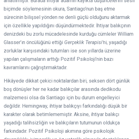
anlatılmıştır. Burada ihtiyar adamın kayıkta düşüncelerini sesli
biçimde söylemesinin okura, Santiago’nun baş etme
sürecinin bilişsel yönden ne denli güçlü olduğunu aktarmak
için özellikle yapıldığını düşündürmektedir. İhtiyar balıkçının
denizdeki bu zorlu mücadelesinde kurduğu cümleler William
Glasser’ın öncülüğünü ettiği
Gerçeklik Terapisi’
ni, yaşadığı
zorluklar karşısındaki tutumları ise son yıllarda üzerine
yapılan çalışmaların arttığı Pozitif Psikoloji’nin bazı
kavramlarını çağrıştırmaktadır.
Hikâyede dikkat çekici noktalardan biri, seksen dört günlük
boş dönüşler her ne kadar balıkçılar arasında dedikodu
malzemesi olsa da Santiago için bu durum engelleyici
değildir. Hemingway, ihtiyar balıkçıyı farkındalığı düşük bir
karakter olarak betimlememiştir. Aksine, ihtiyar balıkçı
yaşadığı talihsizliğin ve balıkçıların tutumunun oldukça
farkındadır. Pozitif Psikoloji akımına göre psikolojik