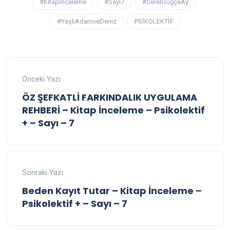
#Kitapİnceleme
#Sayı7
#SerenTuğçeAy
#YaşlıAdamveDeniz
PSİKOLEKTİF
Önceki Yazı
ÖZ ŞEFKATLİ FARKINDALIK UYGULAMA
REHBERİ – Kitap İnceleme – Psikolektif
+ – Sayı – 7
Sonraki Yazı
Beden Kayıt Tutar – Kitap İnceleme –
Psikolektif + – Sayı – 7