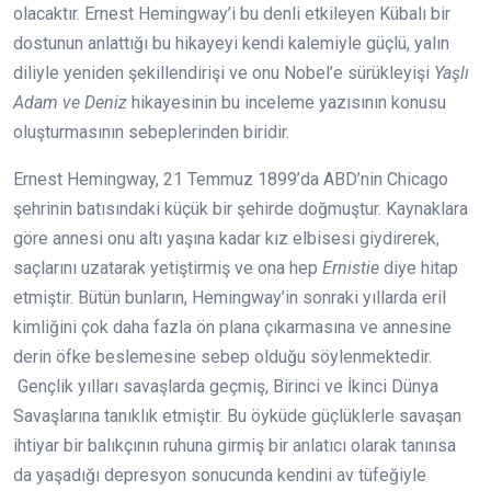
olacaktır. Ernest Hemingway’i bu denli etkileyen Kübalı bir
dostunun anlattığı bu hikayeyi kendi kalemiyle güçlü, yalın
diliyle yeniden şekillendirişi ve onu Nobel’e sürükleyişi
Yaşlı
Adam ve Deniz
hikayesinin bu inceleme yazısının konusu
oluşturmasının sebeplerinden biridir.
Ernest Hemingway, 21 Temmuz 1899’da ABD’nin Chicago
şehrinin batısındaki küçük bir şehirde doğmuştur. Kaynaklara
göre annesi onu altı yaşına kadar kız elbisesi giydirerek,
saçlarını uzatarak yetiştirmiş ve ona hep
Ernistie
diye hitap
etmiştir. Bütün bunların, Hemingway’in sonraki yıllarda eril
kimliğini çok daha fazla ön plana çıkarmasına ve annesine
derin öfke beslemesine sebep olduğu söylenmektedir.
Gençlik yılları savaşlarda geçmiş, Birinci ve İkinci Dünya
Savaşlarına tanıklık etmiştir. Bu öyküde güçlüklerle savaşan
ihtiyar bir balıkçının ruhuna girmiş bir anlatıcı olarak tanınsa
da yaşadığı depresyon sonucunda kendini av tüfeğiyle