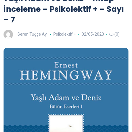
İnceleme – Psikolektif + – Sayı
– 7
Seren Tuğçe Ay
Psikolektif +
02/05/2020
(0)