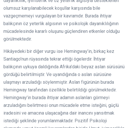
dayanıklılık; iyimserlik ve öz yeterlik algısıyla desteklenen
olumsuz karşılanabilecek koşullar karşısında bile
vazgeçmemeyi vurgulayan bir kavramdır. Burada ihtiyar
balıkçının öz yeterlik algısının ve psikolojik dayanıklılığının
mücadelesinde kararlı oluşunu güçlendiren etkenler olduğu
görülmektedir.
Hikâyedeki bir diğer vurgu ise Hemingway’in, birkaç kez
Santiago’nun rüyasında tekrar ettiği ögelerdir. İhtiyar
balıkçının uykuya daldığında Afrika’daki beyaz aslan sürüsünü
gördüğü belirtilmiştir. Ve uyandığında o aslan sürüsüne
ulaşmayı arzuladığı söylenmiştir. Aslan figürünün burada
Hemingway tarafından özellikle belirtildiği görülmektedir.
Hemingway’in burada ihtiyar adamın aslanları görmeyi
arzuladığını belirtmesi onun mücadele etme isteğini, güçlü
iradesini ve amacına ulaşacağına dair inancını yansıtmak
istediği şeklinde yorumlanmaktadır. Pozitif Psikoloji