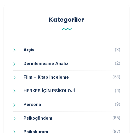
Kategoriler
(3)
Arşiv
(2)
Derinlemesine Analiz
(53)
Film – Kitap İnceleme
(4)
HERKES İÇİN PSİKOLOJİ
(9)
Persona
(85)
Psikogündem
(87)
Psikokuram