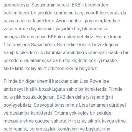
görmekteyiz. Susanna’nın sürekli BKB’li bireylerden
beklenilecek bir şekilde kendisine karşı yöneltilen sorularda
savunmacı bir kişiliktedir. Ayrıca intihar girişimini, kendine
zarar verme düşüncesini, yaşadığı boşluk hissini ve
amaçsızlık durumunu BKB ile eşleştirebiliriz. Her ne kadar
film boyunca Susanna’nın, Borderline kişilik bozukluğuna
sahip kişilerdeki uç durumlar arasındaki yıpranışları baskın bir
şekilde sunulamamışsa da bu tip kişilerin çok iyi maske
taktıklarını kolay ayırt edilmediklerini biliyoruz.
Filmde bir diğer önemli karakter olan Lisa Rowe ise
antisosyal kişilik bozukluğuna sahip bir karakterdir. Filmde
bu kişilik bozulukluğunun, BKB’den daha iyi işlendiğini
söyleyebiliriz. Sosyopat tanısı almış Lisa tamamen dürtüsel
ve baskın bir karakterdir. Ortamı çok kolay bir şekilde
manipüle etme gücüne sahiptir. Hırsızlık, sık sık kavga etme,
saldırganlık, sorumsuzluk, kendisinin ve başkalarının