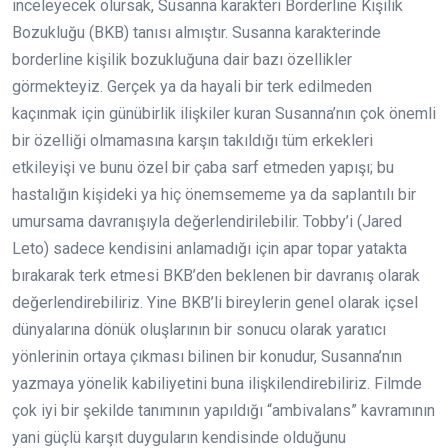
inceleyecek olursak, Susanna karakteri Borderline Kişilik
Bozukluğu (BKB) tanısı almıştır. Susanna karakterinde
borderline kişilik bozukluğuna dair bazı özellikler
görmekteyiz. Gerçek ya da hayali bir terk edilmeden
kaçınmak için günübirlik ilişkiler kuran Susanna’nın çok önemli
bir özelliği olmamasına karşın takıldığı tüm erkekleri
etkileyişi ve bunu özel bir çaba sarf etmeden yapışı; bu
hastalığın kişideki ya hiç önemsememe ya da saplantılı bir
umursama davranışıyla değerlendirilebilir. Tobby’i (Jared
Leto) sadece kendisini anlamadığı için apar topar yatakta
bırakarak terk etmesi BKB’den beklenen bir davranış olarak
değerlendirebiliriz. Yine BKB’li bireylerin genel olarak içsel
dünyalarına dönük oluşlarının bir sonucu olarak yaratıcı
yönlerinin ortaya çıkması bilinen bir konudur, Susanna’nın
yazmaya yönelik kabiliyetini buna ilişkilendirebiliriz. Filmde
çok iyi bir şekilde tanımının yapıldığı “ambivalans” kavramının
yani güçlü karşıt duyguların kendisinde olduğunu