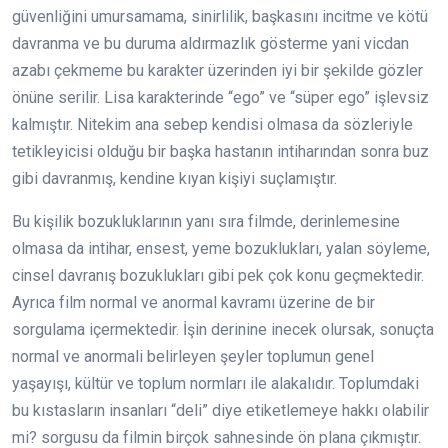
güvenliğini umursamama, sinirlilik, başkasını incitme ve kötü
davranma ve bu duruma aldırmazlık gösterme yani vicdan
azabı çekmeme bu karakter üzerinden iyi bir şekilde gözler
önüne serilir. Lisa karakterinde “ego” ve “süper ego” işlevsiz
kalmıştır. Nitekim ana sebep kendisi olmasa da sözleriyle
tetikleyicisi olduğu bir başka hastanın intiharından sonra buz
gibi davranmış, kendine kıyan kişiyi suçlamıştır.
Bu kişilik bozukluklarının yanı sıra filmde, derinlemesine
olmasa da intihar, ensest, yeme bozuklukları, yalan söyleme,
cinsel davranış bozuklukları gibi pek çok konu geçmektedir.
Ayrıca film normal ve anormal kavramı üzerine de bir
sorgulama içermektedir. İşin derinine inecek olursak, sonuçta
normal ve anormali belirleyen şeyler toplumun genel
yaşayışı, kültür ve toplum normları ile alakalıdır. Toplumdaki
bu kıstasların insanları “deli” diye etiketlemeye hakkı olabilir
mi? sorgusu da filmin birçok sahnesinde ön plana çıkmıştır.