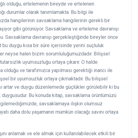
ğlı olduğu, ertelemenin bireyde ve ertelenen
ı durumlar olarak tanımlamakta. Bu bilgi ile
zda hangilerinin savsaklama hangilerinin gerekli bir
aşıyor gibi görünüyor. Savsaklama ve erteleme davranışı
usu. Savsaklama davranışı gerçekleştiğinde bireyler önce
bu duygu kısa bir süre içerisinde yerini suçluluk
er neyse halen bizim sorumluluğumuzdadır. Bilişsel
tutarsızlık uyumsuzluğu ortaya çıkarır. O halde
olduğu ve tarafımızca yapılması gerektiği inancı ile
lişsel bir uyumsuzluk ortaya çıkmaktadır. Bu bilişsel
 artar ve duygu düzenlemede güçlükler görülebilir ki bu
uk duygusudur. Bu konuda kitap, savsaklama örüntümüzü
ergilemediğimizde, savsaklamaya ilişkin olumsuz
ayatı daha dolu yaşamanın mümkün olacağı savını ortaya
nı anlamak ve ele almak için kullanılabilecek etkili bir