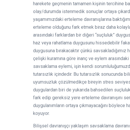
harekete geçmenin tamamen kişinin tercihine ba
olay/durumda istenmedik sonuçlar ortaya çıkardığ
yaşamımızdaki erteleme davranışlarına baktığımı
erteleme olduğunu fark etmek biraz daha kolayl
arasındaki farklardan bir diğeri “suçluluk” duyg
haz veya rahatlama duygusunu hissedebilir fakat 
duygusuna bırakacaktır çünkü savsakladığımız h
çelişki kuramına göre inanç ve eylem arasındaki 
savsaklama eylemi, işin kendi sorumluluğumuzda 
tutarsızlık içindedir. Bu tutarsızlık sonucunda bi
uyumsuzluk çözülmedikçe bireyin stres seviyesi
duygulardan biri de yukarıda bahsedilen suçlul
fark edip gereksiz yere erteleme davranışını s
duygulanımların ortaya çıkmayacağını böylece h
koyuyor.
Bilişsel davranışçı yaklaşım savsaklama davranışı