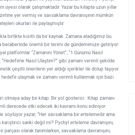
 üyesi olarak çalışmaktadır. Yazar bu kitapta uzun yıllar
ir özetine yer vermiş ve savsaklama davranışının mümkün
ejileri okurları ile paylaşmıştır.
la birlikte kısıtlı da bir kaynak. Zamana atadığımız bu
na beraberinde önemli bir terimi de gündemimize getiriyor:
sosyal platformlar “Zamanını Yönet”, “1 Günümü Nasıl
, “Hedefime Nasıl Ulaştım?” gibi zamanı verimli şekilde
ik çeşitli önerilerin yer aldığı içerikler ile dolup taşıyor.
hedefe ulaşmak ve zamanı verimli kullanmak için bazı
i olmaya aday bir kitap. Bir yol gösterici. Kitap zamanı
mli derecede etki edecek iki kavramı konu ediniyor:
le söylüyor yazar; “Her savsaklama bir ertelemedir ama
 karıştırıcı sanki değil mi? Pychyl erteleme davranışını,
bir parçası olarak tanımlarken, savsaklama davranışını,