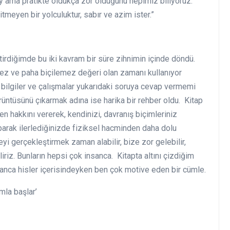
ay ama pratikte oldukça zor olduğunu hepimiz biliyoruz.
tmeyen bir yolculuktur, sabır ve azim ister.”
irdiğimde bu iki kavram bir süre zihnimin içinde döndü.
mez ve paha biçilemez değeri olan zamanı kullanıyor
ilgiler ve çalışmalar yukarıdaki soruya cevap vermemi
rüntüsünü çıkarmak adına ise harika bir rehber oldu. Kitap
n hakkını vererek, kendinizi, davranış biçimleriniz
parak ilerlediğinizde fiziksel hacminden daha dolu
yi gerçekleştirmek zaman alabilir, bize zor gelebilir,
z. Bunların hepsi çok insanca. Kitapta altını çizdiğim
nsanca hisler içerisindeyken ben çok motive eden bir cümle.
ımla başlar’