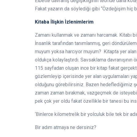
Elbette davranış değişikliğinin teoride daha kol
Fakat yazarın da söylediği gibi “Özdeğişim hiç bi
Kitaba İlişkin İzlenimlerim
Zamanı kullanmak ve zamanı harcamak. Kitabı bit
İnsanlık tarafından tanımlanmış, geri döndürüle
muyum yoksa harcıyor muyum? Kitapta yer alan b
oldukça kolaylaştırdı. Savsaklama davranışının ö
115 sayfadan oluşan ince bir kitap fakat gerçekte
gözlemleyip içerisinde yer alan uygulamaları ya
olduğunu görebilirsiniz. Bazen hedeflediğimiz şe
zaman zaman bırakmak, vazgeçmek de isteyebiliri
pek çok yer oldu fakat özellikle bir tanesi bu i
‘Binlerce kilometrelik bir yolculuk bile tek bir ad
Bir adım atmaya ne dersiniz?