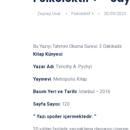
Zeynep Ünal
Psikolektif +
30/09/2023
Bu Yazıyı Tahmini Okuma Süresi:
3
Dakikadır.
Kitap Künyesi
Yazar Adı
: Timothy A. Pychyl
Yayınevi
: Metropolis Kitap
Basım Yeri ve Tarihi
: İstanbul – 2016
Sayfa Sayısı:
120
‘’ Yazı spoiler içermektedir. ‘’
20 yıldan fazladır savsaklama davranışı üzerine 