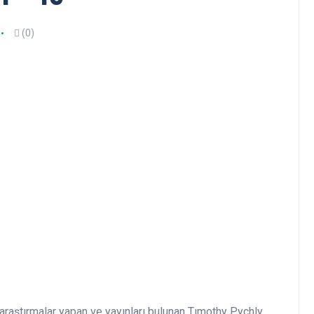
(0)
araştırmalar yapan ve yayınları bulunan Tımothy Pychly,