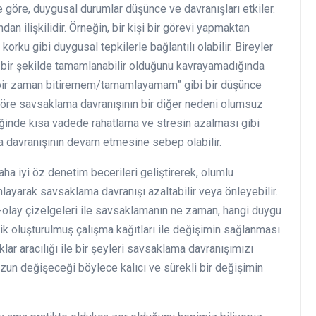
e göre, duygusal durumlar düşünce ve davranışları etkiler.
n ilişkilidir. Örneğin, bir kişi bir görevi yapmaktan
korku gibi duygusal tepkilerle bağlantılı olabilir. Bireyler
 bir şekilde tamamlanabilir olduğunu kavrayamadığında
hiçbir zaman bitiremem/tamamlayamam” gibi bir düşünce
 göre savsaklama davranışının bir diğer nedeni olumsuz
ğinde kısa vadede rahatlama ve stresin azalması gibi
a davranışının devam etmesine sebep olabilir.
aha iyi öz denetim becerileri geliştirerek, olumlu
anlayarak savsaklama davranışı azaltabilir veya önleyebilir.
olay çizelgeleri ile savsaklamanın ne zaman, hangi duygu
lik oluşturulmuş çalışma kağıtları ile değişimin sağlanması
lar aracılığı ile bir şeyleri savsaklama davranışımızı
un değişeceği böylece kalıcı ve sürekli bir değişimin