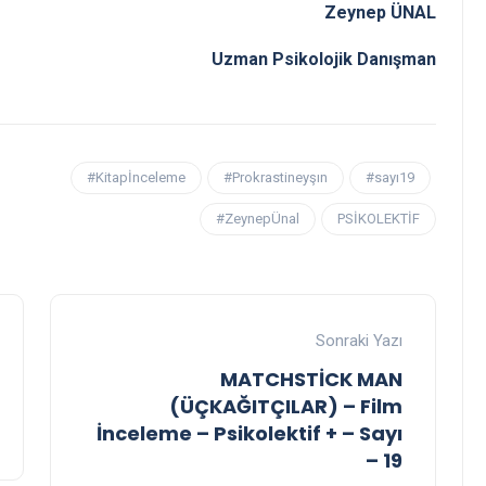
Zeynep ÜNAL
Uzman Psikolojik Danışman
#Kitapİnceleme
#Prokrastineyşın
#sayı19
#ZeynepÜnal
PSİKOLEKTİF
Sonraki Yazı
MATCHSTİCK MAN
(ÜÇKAĞITÇILAR) – Film
İnceleme – Psikolektif + – Sayı
– 19