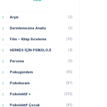
(3)
Arşiv
(2)
Derinlemesine Analiz
(53)
Film – Kitap İnceleme
(4)
HERKES İÇİN PSİKOLOJİ
(9)
Persona
(85)
Psikogündem
(87)
Psikokuram
(335)
Psikolektif +
(85)
Psikolektif Çocuk