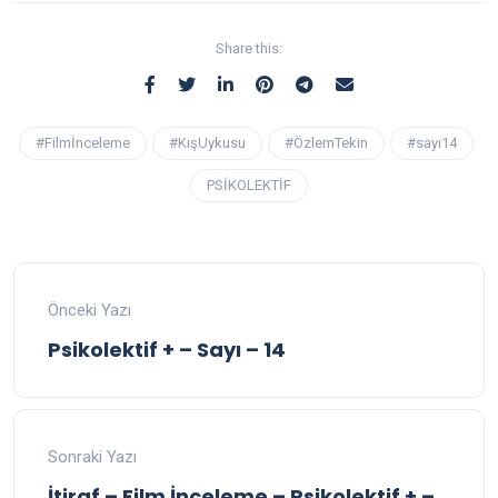
Share this:
#Filmİnceleme
#KışUykusu
#ÖzlemTekin
#sayı14
PSİKOLEKTİF
Önceki Yazı
Psikolektif + – Sayı – 14
Sonraki Yazı
İtiraf – Film İnceleme – Psikolektif + –