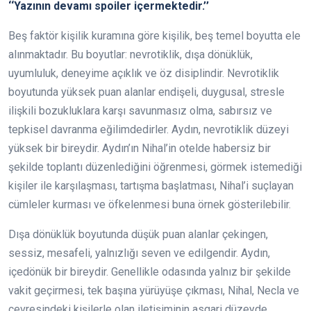
‘‘Yazının devamı spoiler içermektedir.’’
Beş faktör kişilik kuramına göre kişilik, beş temel boyutta ele
alınmaktadır. Bu boyutlar: nevrotiklik, dışa dönüklük,
uyumluluk, deneyime açıklık ve öz disiplindir. Nevrotiklik
boyutunda yüksek puan alanlar endişeli, duygusal, stresle
ilişkili bozukluklara karşı savunmasız olma, sabırsız ve
tepkisel davranma eğilimdedirler. Aydın, nevrotiklik düzeyi
yüksek bir bireydir. Aydın’ın Nihal’in otelde habersiz bir
şekilde toplantı düzenlediğini öğrenmesi, görmek istemediği
kişiler ile karşılaşması, tartışma başlatması, Nihal’i suçlayan
cümleler kurması ve öfkelenmesi buna örnek gösterilebilir.
Dışa dönüklük boyutunda düşük puan alanlar çekingen,
sessiz, mesafeli, yalnızlığı seven ve edilgendir. Aydın,
içedönük bir bireydir. Genellikle odasında yalnız bir şekilde
vakit geçirmesi, tek başına yürüyüşe çıkması, Nihal, Necla ve
çevresindeki kişilerle olan iletişiminin asgari düzeyde