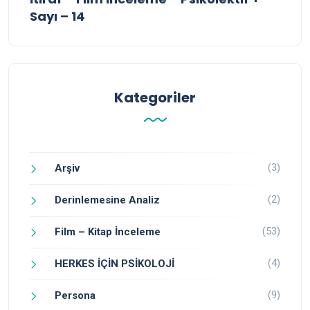
Sayı – 14
Kategoriler
(3)
Arşiv
(2)
Derinlemesine Analiz
(53)
Film – Kitap İnceleme
(4)
HERKES İÇİN PSİKOLOJİ
(9)
Persona