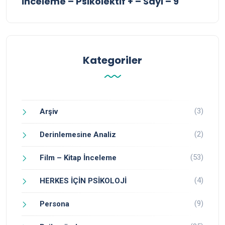
İnceleme – Psikolektif + – Sayı – 9
Kategoriler
(3)
Arşiv
(2)
Derinlemesine Analiz
(53)
Film – Kitap İnceleme
(4)
HERKES İÇİN PSİKOLOJİ
(9)
Persona