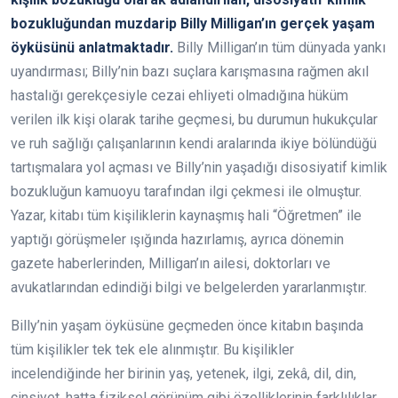
bozukluğundan muzdarip Billy Milligan’ın gerçek yaşam
öyküsünü anlatmaktadır.
Billy Milligan’ın tüm dünyada yankı
uyandırması; Billy’nin bazı suçlara karışmasına rağmen akıl
hastalığı gerekçesiyle cezai ehliyeti olmadığına hüküm
verilen ilk kişi olarak tarihe geçmesi, bu durumun hukukçular
ve ruh sağlığı çalışanlarının kendi aralarında ikiye bölündüğü
tartışmalara yol açması ve Billy’nin yaşadığı disosiyatif kimlik
bozukluğun kamuoyu tarafından ilgi çekmesi ile olmuştur.
Yazar, kitabı tüm kişiliklerin kaynaşmış hali “Öğretmen” ile
yaptığı görüşmeler ışığında hazırlamış, ayrıca dönemin
gazete haberlerinden, Milligan’ın ailesi, doktorları ve
avukatlarından edindiği bilgi ve belgelerden yararlanmıştır.
Billy’nin yaşam öyküsüne geçmeden önce kitabın başında
tüm kişilikler tek tek ele alınmıştır. Bu kişilikler
incelendiğinde her birinin yaş, yetenek, ilgi, zekâ, dil, din,
cinsiyet, hatta fiziksel görünüm gibi özelliklerinin farklılıklar