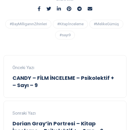
#BayMilliganınZihinleri
#Kitapİnceleme
#MelikeGümüş
#sayı9
Önceki Yazı
CANDY – FİLM İNCELEME – Psikolektif +
– Sayı – 9
Sonraki Yazı
Dorian Gray’in Portresi – Kitap