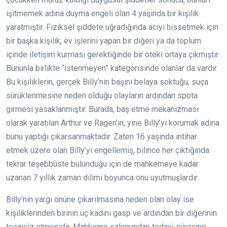
işitmemek adına duyma engeli olan 4 yaşında bir kişilik
yaratmıştır. Fiziksel şiddete uğradığında acıyı hissetmek için
bir başka kişilik, ev işlerini yapan bir diğeri ya da toplum
içinde iletişim kurması gerektiğinde bir öteki ortaya çıkmıştır.
Bununla birlikte “istenmeyen” kategorisinde olanlar da vardır.
Bu kişiliklerin, gerçek Billy’nin başını belaya soktuğu, suça
sürüklenmesine neden olduğu olayların ardından spota
girmesi yasaklanmıştır. Burada, baş etme mekanizması
olarak yaratılan Arthur ve Ragen’ın, yine Billy’yi korumak adına
bunu yaptığı çıkarsanmaktadır. Zaten 16 yaşında intihar
etmek üzere olan Billy’yi engellemiş, bilince her çıktığında
tekrar teşebbüste bulunduğu için de mahkemeye kadar
uzanan 7 yıllık zaman dilimi boyunca onu uyutmuşlardır.
Billy’nin yargı önüne çıkarılmasına neden olan olay ise
kişiliklerinden birinin üç kadını gasp ve ardından bir diğerinin
tecavüz etmesidir. Mahkeme salonundan tedavi sürecine