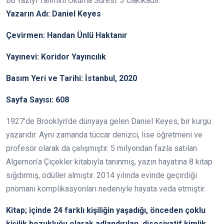
Bu Yazıyı Tahmini Okuma Süresi:
3
Dakikadır.
Yazarın Adı: Daniel Keyes
Çevirmen: Handan Ünlü Haktanır
Yayınevi: Koridor Yayıncılık
Basım Yeri ve Tarihi: İstanbul, 2020
Sayfa Sayısı: 608
1927’de Brooklyn’de dünyaya gelen Daniel Keyes, bir kurgu
yazarıdır. Aynı zamanda tüccar denizci, lise öğretmeni ve
profesör olarak da çalışmıştır. 5 milyondan fazla satılan
Algernon’a Çiçekler kitabıyla tanınmış, yazın hayatına 8 kitap
sığdırmış, ödüller almıştır. 2014 yılında evinde geçirdiği
pnömani komplikasyonları nedeniyle hayata veda etmiştir.
Kitap; içinde 24 farklı kişiliğin yaşadığı, önceden çoklu
kişilik bozukluğu olarak adlandırılan, disosiyatif kimlik