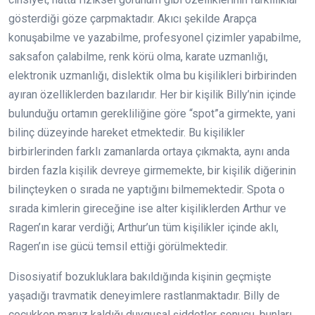
gösterdiği göze çarpmaktadır. Akıcı şekilde Arapça
konuşabilme ve yazabilme, profesyonel çizimler yapabilme,
saksafon çalabilme, renk körü olma, karate uzmanlığı,
elektronik uzmanlığı, dislektik olma bu kişilikleri birbirinden
ayıran özelliklerden bazılarıdır. Her bir kişilik Billy’nin içinde
bulunduğu ortamın gerekliliğine göre “spot”a girmekte, yani
bilinç düzeyinde hareket etmektedir. Bu kişilikler
birbirlerinden farklı zamanlarda ortaya çıkmakta, aynı anda
birden fazla kişilik devreye girmemekte, bir kişilik diğerinin
bilinçteyken o sırada ne yaptığını bilmemektedir. Spota o
sırada kimlerin gireceğine ise alter kişiliklerden Arthur ve
Ragen’ın karar verdiği; Arthur’un tüm kişilikler içinde aklı,
Ragen’ın ise gücü temsil ettiği görülmektedir.
Disosiyatif bozukluklara bakıldığında kişinin geçmişte
yaşadığı travmatik deneyimlere rastlanmaktadır. Billy de
çocukken maruz kaldığı duygusal şiddetler sonucu, bunları