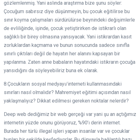
gözlemlenmiş. Yani aslında araştırma bize şunu söyler:
Çocuğum sabırsız diye düşünmeyin, bu çocuk eğitilirse bu
sınır koyma çalışmaları sürdürülürse beynindeki değişimlerle
de evliliğinde, işinde, çocuk yetiştirirken de istikrarlı olan
sağlıklı bir birey olmasına yansıyacak. Yani istikrardan kasıt
zorluklardan kaçmama ve bunun sonucunda sadece sınıfla
sınırlı çıktıları değil de hayatın her alanını kapsayan bir
yapılanma. Zaten anne babaların hayatındaki istikrarın çocuğa
yansıdığını da söyleyebiliriz buna ek olarak.
8.Çocukların sosyal medyayı/interneti kullanmasındaki
sınırları nasıl olmalıdır? Mahremiyet eğitimi açısından nasıl
yaklaşmalıyız? Dikkat edilmesi gereken noktalar nelerdir?
Deep web dediğimiz bir web gerçeği var yani şu an açtığımız
internetin yüzde onunu görüyoruz, %90’ı derin internet.
Burada her türlü illegal işleri yapan insanlar var ve çocuklar
bunları bir şekilde keşfediyorlar. Bu dünyayla bağlantılı bazı