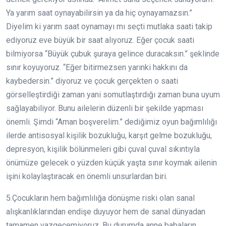
Ya yarım saat oynayabilirsin ya da hiç oynayamazsın.”
Diyelim ki yarım saat oynamayı mı seçti mutlaka saati takip
ediyoruz eve büyük bir saat alıyoruz. Eğer çocuk saati
bilmiyorsa “Büyük çubuk şuraya gelince duracaksın.” şeklinde
sınır koyuyoruz. “Eğer bitirmezsen yarınki hakkını da
kaybedersin.” diyoruz ve çocuk gerçekten o saati
görselleştirdiği zaman yani somutlaştırdığı zaman buna uyum
sağlayabiliyor. Bunu ailelerin düzenli bir şekilde yapması
önemli. Şimdi “Aman boşverelim.” dediğimiz oyun bağımlılığı
ilerde antisosyal kişilik bozukluğu, karşıt gelme bozukluğu,
depresyon, kişilik bölünmeleri gibi çuval çuval sıkıntıyla
önümüze gelecek o yüzden küçük yaşta sınır koymak ailenin
işini kolaylaştıracak en önemli unsurlardan biri.
5.Çocukların hem bağımlılığa dönüşme riski olan sanal
alışkanlıklarından endişe duyuyor hem de sanal dünyadan
tamamen vazgeçemiyoruz. Bu durumda anne babaların