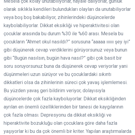
Mesela çok kolay unutabiliyorlar, hayale dalıyorlar, günlük
olarak sıklıkla kendileri bulundukları olayları da unutabiliyorlar
veya boş boş bakabiliyor, zihinlerindeki düşüncelerde
kaybolabiliyorlar. Dikkat eksikliği ve hiperaktivitesi olan
çocuklar arasında bu durum %30 ile %60 arası. Mesela bu
çocukların “Ahmet okul nasıldı?” sorusuna “aaaaa ıııııı şey iyi”
gibi düşünerek cevap verdiklerini görüyorsunuz veya bunun
gibi “Bugün nasılsın, bugün hava nasıl?” gibi çok basit bir
soru soruyorsunuz buna da düşünerek cevap veriyorlar yani
düşünmeleri uzun sürüyor ve bu çocuklardaki sıkıntı
dikkatleri olsa da zihinlerinin süreci çok yavaş işlemlemesi.
Bu yüzden yavaş geri bildirim veriyor, dolayısıyla
düşüncelerde çok fazla kayboluyorlar. Dikkat eksikliğinden
ayrılan en önemli özelliklerinden bir tanesi de kaygılarının
çok fazla olması. Depresyonu da dikkat eksikliği ve
hiperaktivite bozukluğu olan çocuklara göre daha fazla
yaşıyorlar ki bu da çok önemli bir kriter. Yapılan araştırmalarda