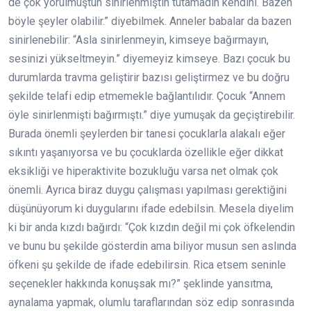
de çok yorulmuştun sinirlenmiştin tutamadın kendini. Bazen
böyle şeyler olabilir.” diyebilmek. Anneler babalar da bazen
sinirlenebilir: “Asla sinirlenmeyin, kimseye bağırmayın,
sesinizi yükseltmeyin.” diyemeyiz kimseye. Bazı çocuk bu
durumlarda travma geliştirir bazısı geliştirmez ve bu doğru
şekilde telafi edip etmemekle bağlantılıdır. Çocuk “Annem
öyle sinirlenmişti bağırmıştı.” diye yumuşak da geçiştirebilir.
Burada önemli şeylerden bir tanesi çocuklarla alakalı eğer
sıkıntı yaşanıyorsa ve bu çocuklarda özellikle eğer dikkat
eksikliği ve hiperaktivite bozukluğu varsa net olmak çok
önemli. Ayrıca biraz duygu çalışması yapılması gerektiğini
düşünüyorum ki duygularını ifade edebilsin. Mesela diyelim
ki bir anda kızdı bağırdı: “Çok kızdın değil mi çok öfkelendin
ve bunu bu şekilde gösterdin ama biliyor musun sen aslında
öfkeni şu şekilde de ifade edebilirsin. Rica etsem seninle
seçenekler hakkında konuşsak mı?” şeklinde yansıtma,
aynalama yapmak, olumlu taraflarından söz edip sonrasında