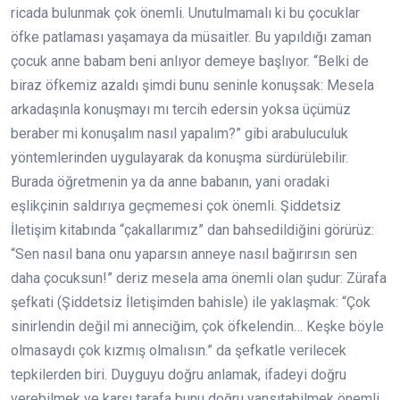
ricada bulunmak çok önemli. Unutulmamalı ki bu çocuklar
öfke patlaması yaşamaya da müsaitler. Bu yapıldığı zaman
çocuk anne babam beni anlıyor demeye başlıyor. “Belki de
biraz öfkemiz azaldı şimdi bunu seninle konuşsak: Mesela
arkadaşınla konuşmayı mı tercih edersin yoksa üçümüz
beraber mi konuşalım nasıl yapalım?” gibi arabuluculuk
yöntemlerinden uygulayarak da konuşma sürdürülebilir.
Burada öğretmenin ya da anne babanın, yani oradaki
eşlikçinin saldırıya geçmemesi çok önemli. Şiddetsiz
İletişim kitabında “çakallarımız” dan bahsedildiğini görürüz:
“Sen nasıl bana onu yaparsın anneye nasıl bağırırsın sen
daha çocuksun!” deriz mesela ama önemli olan şudur: Zürafa
şefkati (Şiddetsiz İletişimden bahisle) ile yaklaşmak: “Çok
sinirlendin değil mi anneciğim, çok öfkelendin… Keşke böyle
olmasaydı çok kızmış olmalısın.” da şefkatle verilecek
tepkilerden biri. Duyguyu doğru anlamak, ifadeyi doğru
verebilmek ve karşı tarafa bunu doğru yansıtabilmek önemli.