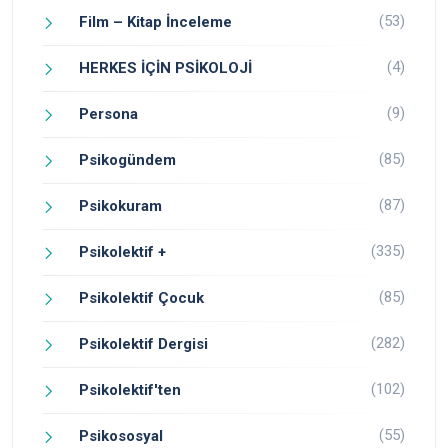
(53)
Film – Kitap İnceleme
(4)
HERKES İÇİN PSİKOLOJİ
(9)
Persona
(85)
Psikogündem
(87)
Psikokuram
(335)
Psikolektif +
(85)
Psikolektif Çocuk
(282)
Psikolektif Dergisi
(102)
Psikolektif'ten
(55)
Psikososyal