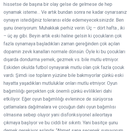
hissetse de başına bir olay gelse de gelmese de hep
oynamak isteme… Ve artık bundan sonra ne kadar oynarsanız
oynayın istediğiniz toleransı elde edemeyeceksinizdir. Ben
şunu öneriyorum: Muhakkak perhiz verin: Üç – dört hafta , iki
– üç ay gibi. Beyin artık eski haline gelsin ki çocukların çok
fazla oynamaya başladıkları zaman gereğinden çok açılan
dopamin zevk kanalları normale dönsün. Öyle ki bu çocukları
dışarda dondurma yemek, gezmek vs. bile mutlu etmiyor.
Eskiden okulda futbol oynayarak mutlu olan çok fazla çocuk
vardı. Şimdi ise topların yüzüne bile bakmıyorlar çünkü eski
hayatta yaşadıkları mutluluklar onları mutlu etmiyor. Oyun
bağımlılığı gerçekten çok önemli çünkü evlilikleri dahi
etkiliyor. Eğer oyun bağımlılığı evlenince de sürüyorsa
çatlamalara dağılmalara ve çocuğun dahi oyun bağımlısı
olmasına sebep oluyor yani disfonksiyonel aileortaya
çıkmaya başlıyor ve bu ciddi bir sıkıntı. Yani basitçe şunu
demek gerekiyor aslında: “Ahmet sana seçenek sunuyorum.