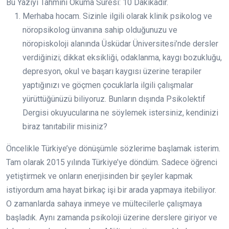
Bu Yazıyı Tahmini Okuma Süresi:
10
Dakikadır.
Merhaba hocam. Sizinle ilgili olarak klinik psikolog ve
nöropsikolog ünvanına sahip olduğunuzu ve
nöropiskoloji alanında Üsküdar Üniversitesi’nde dersler
verdiğinizi; dikkat eksikliği, odaklanma, kaygı bozukluğu,
depresyon, okul ve başarı kaygısı üzerine terapiler
yaptığınızı ve göçmen çocuklarla ilgili çalışmalar
yürüttüğünüzü biliyoruz. Bunların dışında Psikolektif
Dergisi okuyucularına ne söylemek istersiniz, kendinizi
biraz tanıtabilir misiniz?
Öncelikle Türkiye’ye dönüşümle sözlerime başlamak isterim.
Tam olarak 2015 yılında Türkiye’ye döndüm. Sadece öğrenci
yetiştirmek ve onların enerjisinden bir şeyler kapmak
istiyordum ama hayat birkaç işi bir arada yapmaya itebiliyor.
O zamanlarda sahaya inmeye ve mültecilerle çalışmaya
başladık. Aynı zamanda psikoloji üzerine derslere giriyor ve