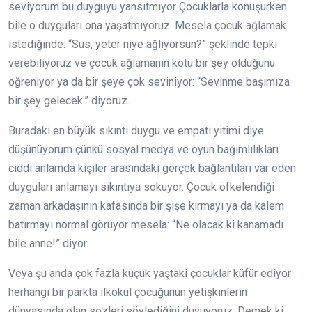
seviyorum bu duyguyu yansıtmıyor Çocuklarla konuşurken
bile o duyguları ona yaşatmıyoruz. Mesela çocuk ağlamak
istediğinde: “Sus, yeter niye ağlıyorsun?” şeklinde tepki
verebiliyoruz ve çocuk ağlamanın kötü bir şey olduğunu
öğreniyor ya da bir şeye çok seviniyor: “Sevinme başımıza
bir şey gelecek.” diyoruz.
Buradaki en büyük sıkıntı duygu ve empati yitimi diye
düşünüyorum çünkü sosyal medya ve oyun bağımlılıkları
ciddi anlamda kişiler arasındaki gerçek bağlantıları var eden
duyguları anlamayı sıkıntıya sokuyor. Çocuk öfkelendiği
zaman arkadaşının kafasında bir şişe kırmayı ya da kalem
batırmayı normal görüyor mesela: “Ne olacak ki kanamadı
bile anne!” diyor.
Veya şu anda çok fazla küçük yaştaki çocuklar küfür ediyor
herhangi bir parkta ilkokul çocuğunun yetişkinlerin
dünyasında olan sözleri söylediğini duyuyoruz. Demek ki