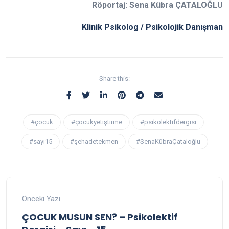
Röportaj: Sena Kübra ÇATALOĞLU
Klinik Psikolog / Psikolojik Danışman
Share this:
#çocuk
#çocukyetiştirme
#psikolektifdergisi
#sayı15
#şehadetekmen
#SenaKübraÇataloğlu
Önceki Yazı
ÇOCUK MUSUN SEN? – Psikolektif