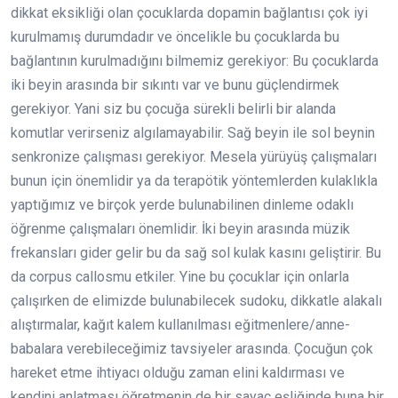
dikkat eksikliği olan çocuklarda dopamin bağlantısı çok iyi
kurulmamış durumdadır ve öncelikle bu çocuklarda bu
bağlantının kurulmadığını bilmemiz gerekiyor: Bu çocuklarda
iki beyin arasında bir sıkıntı var ve bunu güçlendirmek
gerekiyor. Yani siz bu çocuğa sürekli belirli bir alanda
komutlar verirseniz algılamayabilir. Sağ beyin ile sol beynin
senkronize çalışması gerekiyor. Mesela yürüyüş çalışmaları
bunun için önemlidir ya da terapötik yöntemlerden kulaklıkla
yaptığımız ve birçok yerde bulunabilinen dinleme odaklı
öğrenme çalışmaları önemlidir. İki beyin arasında müzik
frekansları gider gelir bu da sağ sol kulak kasını geliştirir. Bu
da corpus callosmu etkiler. Yine bu çocuklar için onlarla
çalışırken de elimizde bulunabilecek sudoku, dikkatle alakalı
alıştırmalar, kağıt kalem kullanılması eğitmenlere/anne-
babalara verebileceğimiz tavsiyeler arasında. Çocuğun çok
hareket etme ihtiyacı olduğu zaman elini kaldırması ve
kendini anlatması öğretmenin de bir sayaç eşliğinde buna bir