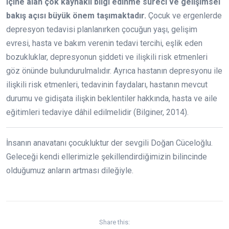
içine alan çok kaynaklı bilgi edinme süreci ve gelişimsel
bakış açısı büyük önem taşımaktadır.
Çocuk ve ergenlerde
depresyon tedavisi planlanırken çocuğun yaşı, gelişim
evresi, hasta ve bakım verenin tedavi tercihi, eşlik eden
bozukluklar, depresyonun şiddeti ve ilişkili risk etmenleri
göz önünde bulundurulmalıdır. Ayrıca hastanın depresyonu ile
ilişkili risk etmenleri, tedavinin faydaları, hastanın mevcut
durumu ve gidişata ilişkin beklentiler hakkında, hasta ve aile
eğitimleri tedaviye dâhil edilmelidir (Bilginer, 2014).
İnsanın anavatanı çocukluktur der sevgili Doğan Cüceloğlu.
Geleceği kendi ellerimizle şekillendirdiğimizin bilincinde
olduğumuz anların artması dileğiyle.
Share this: