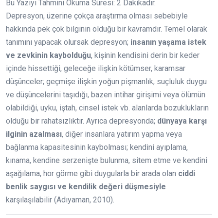
Bu Yazıyı Tahmini Okuma Süresi:
2
Dakikadır.
Depresyon, üzerine çokça araştırma olması sebebiyle
hakkında pek çok bilginin olduğu bir kavramdır. Temel olarak
tanımını yapacak olursak depresyon;
insanın yaşama istek
ve zevkinin kaybolduğu
, kişinin kendisini derin bir keder
içinde hissettiği, geleceğe ilişkin kötümser, karamsar
düşünceler; geçmişe ilişkin yoğun pişmanlık, suçluluk duygu
ve düşüncelerini taşıdığı, bazen intihar girişimi veya ölümün
olabildiği, uyku, iştah, cinsel istek vb. alanlarda bozuklukların
olduğu bir rahatsızlıktır. Ayrıca depresyonda;
dünyaya karşı
ilginin azalması
, diğer insanlara yatırım yapma veya
bağlanma kapasitesinin kaybolması; kendini ayıplama,
kınama, kendine serzenişte bulunma, sitem etme ve kendini
aşağılama, hor görme gibi duygularla bir arada olan
ciddi
benlik saygısı ve kendilik değeri düşmesiyle
karşılaşılabilir (Adıyaman, 2010).