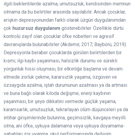
ilgili beklentilerde azalma, umutsuzluk, kendisinden memnun
olmama da bu belirtiler arasında sayılabilir. Ancak çocuklar,
erişkin depresyonundan farklı olarak üzgün duygulanımdan
çok
huzursuz duygulanım
gösterebilirler. Özellikle dürtü
kontrolü zayıf olan çocuklar öfke nöbetleri ve agresif
davranışlarda bulunabilirler (Akdemir, 2017; Baybörü, 2019).
Depresyonla beraber çocuklarda görülen belirtilerden bir
kısmı; ilgi kaybı yaşanması, halsizlik durumu ve sürekli
yorgunluk hissi oluşması, bir etkinliğe başlama ve devam
etmede zorluk çekme, kararsızlık yaşama, özgüven ve
özsaygıda azalma, iştah durumunun azalması ya da artması
ve buna bağlı olarak kiloda değişme, enerji kaybının
yaşanması, bir şeye dikkatini vermede güçlük yaşama,
karamsarlık, umutsuzluk, tekrarlayan ölüm düşünceleri ya da
intihar girişimlerinde bulunma, geçimsizlik, kavgaya meyilli
olma, ani öfke, uykuya dalamama veya uykuya doyamama-
sabahları zor uyanma, okul performansında değişim,