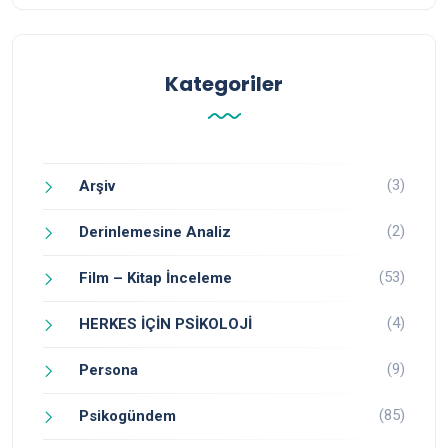
Kategoriler
(3)
Arşiv
(2)
Derinlemesine Analiz
(53)
Film – Kitap İnceleme
(4)
HERKES İÇİN PSİKOLOJİ
(9)
Persona
(85)
Psikogündem