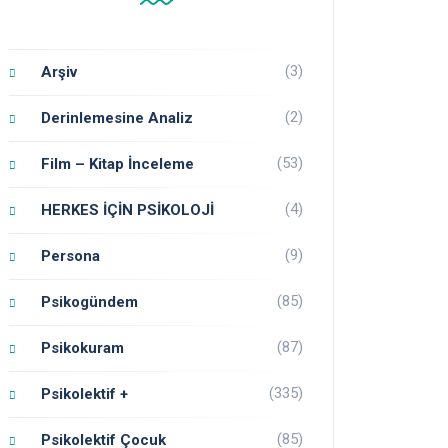
(3)
Arşiv
(2)
Derinlemesine Analiz
(53)
Film – Kitap İnceleme
(4)
HERKES İÇİN PSİKOLOJİ
(9)
Persona
(85)
Psikogündem
(87)
Psikokuram
(335)
Psikolektif +
(85)
Psikolektif Çocuk