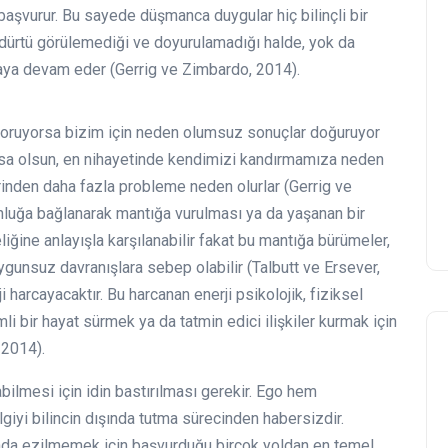
aşvurur. Bu sayede düşmanca duygular hiç bilinçli bir
u dürtü görülemediği ve doyurulamadığı halde, yok da
amaya devam eder (Gerrig ve Zimbardo, 2014).
koruyorsa bizim için neden olumsuz sonuçlar doğuruyor
rsa olsun, en nihayetinde kendimizi kandırmamıza neden
erinden daha fazla probleme neden olurlar (Gerrig ve
unluğa bağlanarak mantığa vurulması ya da yaşanan bir
eliğine anlayışla karşılanabilir fakat bu mantığa bürümeler,
gunsuz davranışlara sebep olabilir (Talbutt ve Ersever,
i harcayacaktır. Bu harcanan enerji psikolojik, fiziksel
li bir hayat sürmek ya da tatmin edici ilişkiler kurmak için
 2014).
lmesi için idin bastırılması gerekir. Ego hem
giyi bilincin dışında tutma sürecinden habersizdir.
sında ezilmemek için başvurduğu birçok yoldan en temel