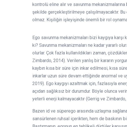
kontrolü eline alır ve savunma mekanizmalarına b
şekilde gerçekleştirilmeye çalışılmayacaktır. B
olmaz. Kişiliğin işleyişinde önemli bir rol oyn
Ego savunma mekanizmaları bizi kaygıya karşı 
ki? Savunma mekanizmaları ne kadar yararlı olu
olurlar. Çok fazla kullanıldıkları zaman, çözdükl
Zimbardo, 2014). Verilen yanlış bir kararın yorg
kaybın kısa bir süre için inkar edilmesi, kısa sür
inkarlar uzun süre devam ettiğinde anormal ve uy
2019). Ego kaygıyı azaltmak için, fazlasıyla enerj
açıdan sağlıksız bir durumdur. Böyle olunca verim
yeterli enerji kalmayacaktır (Gerrig ve Zimbardo,
Bazen id ve süperego arasında uzlaşma sağlanabi
sansürlenen ruhsal içerikten, hem de baskının bil
Bastırmanın, egonun en tehlikeli dürtüler karşı