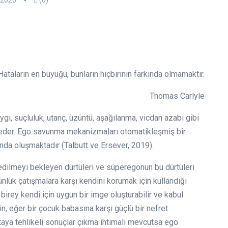
/2020
(0)
ın en büyüğü, bunların hiçbirinin farkında olmamaktır.
mas Carlyle
ı, suçluluk, utanç, üzüntü, aşağılanma, vicdan azabı gibi
eder. Ego savunma mekanizmaları otomatikleşmiş bir
şında oluşmaktadır (Talbutt ve Ersever, 2019).
dilmeyi bekleyen dürtüleri ve süperegonun bu dürtüleri
lük çatışmalara karşı kendini korumak için kullandığı
irey kendi için uygun bir imge oluşturabilir ve kabul
ğin, eğer bir çocuk babasına karşı güçlü bir nefret
taya tehlikeli sonuçlar çıkma ihtimali mevcutsa ego