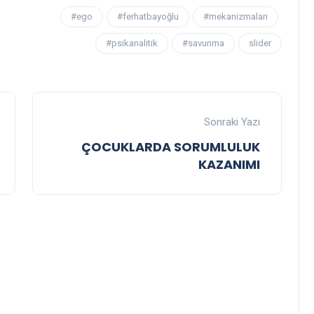
#ego
#ferhatbayoğlu
#mekanizmaları
#psikanalitik
#savunma
slider
Sonraki Yazı
ÇOCUKLARDA SORUMLULUK
KAZANIMI