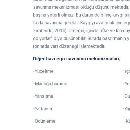
savunma mekanizması olduğu düşünülmektedir. (
başına yeterli olmaz. Bu durumda bilinç kaygı sin
fazla savunma gerekli! Kaygıyı azaltmak için eg
Zimbardo, 2014). Örneğin, içinde öfke ve kin duygu
ediyorlar” diye düşünebilir. Burada bastırmanı
(onlarda var) düzeneği işlemektedir.
Diğer bazı ego savunma mekanizmaları;
-Yüceltme – İçselleş
-Mantığa bürüme -Yer-Yön d
-Yansıtma -Duygusal s
-Yadsıma -Yapma-
-Ödünleme -Karşıt tepki