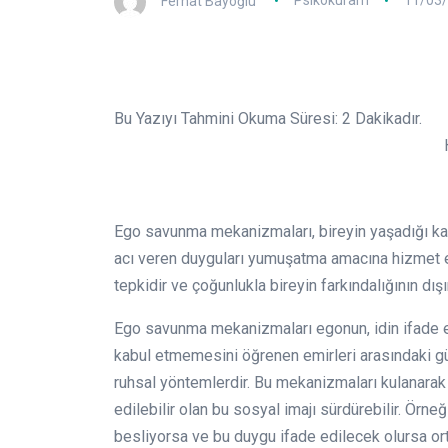
Ferhat Bayoğlu
Psikokuram
11/03
Bu Yazıyı Tahmini Okuma Süresi:
2
Dakikadır.
Hatalar
Tho
Ego savunma mekanizmaları, bireyin yaşadığı kayg
acı veren duyguları yumuşatma amacına hizmet 
tepkidir ve çoğunlukla bireyin farkındalığının dı
Ego savunma mekanizmaları egonun, idin ifade e
kabul etmemesini öğrenen emirleri arasındaki gün
ruhsal yöntemlerdir. Bu mekanizmaları kulanarak b
edilebilir olan bu sosyal imajı sürdürebilir. Örne
besliyorsa ve bu duygu ifade edilecek olursa or