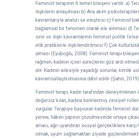
Feminist terapinin 6 temel bileşeni vardır: a) Te
ilişkilerin anlaşılması b) Ana akım psikoterapiler
kavramlarıyla analizi ve eleştirisi c) Feminist ba
bağlamsal bir fenomen olarak ele alınması d) Ter
sınır ve ilişki kavramlarının feminist politik f
etik pratiklerle ilişkilendirilmesi f) Çok kültürlülü
alması (Eyüboğlu, 2008). Feminist terapi bileşen
rağmen, kadının içsel süreçlerini göz ardı etmed
alır. Kadının ailesiyle yaşadığı sorunlar, kimlik s
kavramsallaştırılmasına dâhil edilir (Şahin, 2019)
Feminist terapi, kadın tarafından deneyimlenen iç
değersiz kılan, kadına belirlenmiş cinsiyet roll
vurgular. Terapiye başvuran kadında feminist du
yerine, hâkim yapının çözülmesinde ortaya çıkaca
amacı, ağrı uyandıran sosyal gerçekliklere karşı
olmak, uyum sağlamaktan ziyade güçlendirmektir