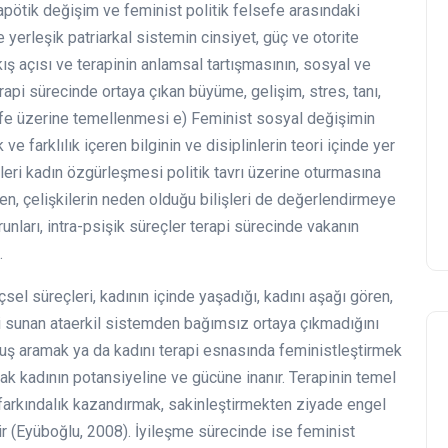
rapötik değişim ve feminist politik felsefe arasındaki
e yerleşik patriarkal sistemin cinsiyet, güç ve otorite
kış açısı ve terapinin anlamsal tartışmasının, sosyal ve
api sürecinde ortaya çıkan büyüme, gelişim, stres, tanı,
elsefe üzerine temellenmesi e) Feminist sosyal değişimin
k ve farklılık içeren bilginin ve disiplinlerin teori içinde yer
leri kadın özgürleşmesi politik tavrı üzerine oturmasına
en, çelişkilerin neden olduğu bilişleri de değerlendirmeye
orunları, intra-psişik süreçler terapi sürecinde vakanın
.
sel süreçleri, kadının içinde yaşadığı, kadını aşağı gören,
eri sunan ataerkil sistemden bağımsız ortaya çıkmadığını
ruş aramak ya da kadını terapi esnasında feministleştirmek
k kadının potansiyeline ve gücüne inanır. Terapinin temel
 farkındalık kazandırmak, sakinleştirmekten ziyade engel
 (Eyüboğlu, 2008). İyileşme sürecinde ise feminist