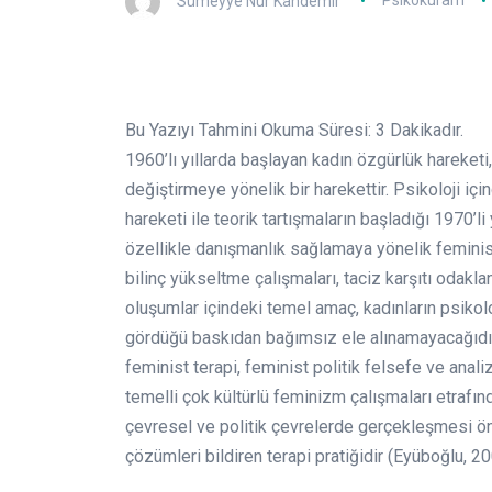
Sümeyye Nur Kandemir
Psikokuram
Bu Yazıyı Tahmini Okuma Süresi:
3
Dakikadır.
1960’lı yıllarda başlayan kadın özgürlük hareketi, 
değiştirmeye yönelik bir harekettir. Psikoloji içi
hareketi ile teorik tartışmaların başladığı 1970’l
özellikle danışmanlık sağlamaya yönelik feminist
bilinç yükseltme çalışmaları, taciz karşıtı odak
oluşumlar içindeki temel amaç, kadınların psikolo
gördüğü baskıdan bağımsız ele alınamayacağıdır
feminist terapi, feminist politik felsefe ve analiz
temelli çok kültürlü feminizm çalışmaları etrafı
çevresel ve politik çevrelerde gerçekleşmesi ön
çözümleri bildiren terapi pratiğidir (Eyüboğlu, 20