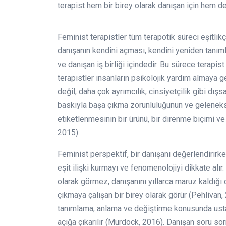
terapist hem bir birey olarak danışan için hem de
Feminist terapistler tüm terapötik süreci eşitlik
danışanın kendini açması, kendini yeniden tanıml
ve danışan iş birliği içindedir. Bu sürece terapis
terapistler insanların psikolojik yardım almaya 
değil, daha çok ayrımcılık, cinsiyetçilik gibi dışs
baskıyla başa çıkma zorunluluğunun ve geleneks
etiketlenmesinin bir ürünü, bir direnme biçimi ve 
2015).
Feminist perspektif, bir danışanı değerlendirirke
eşit ilişki kurmayı ve fenomenolojiyi dikkate alır.
olarak görmez, danışanını yıllarca maruz kaldığı 
çıkmaya çalışan bir birey olarak görür (Pehlivan,
tanımlama, anlama ve değiştirme konusunda usta b
açığa çıkarılır (Murdock, 2016). Danışan soru 