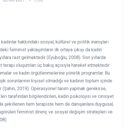
02/06/2021
(0)
kadınlar hakkındaki sosyal, kültürel ve politik inanışları
ndeki feminist yaklaşımların ilk ortaya çıkışı da kadın
i yıllara rast gelmektedir (Eyüboğlu, 2008). Son yıllarda
 terapi oluşumları üç bakış açısıyla hareket etmektedir:
lanmalar ve kadın örgütlenmelerine yönelik programlar. Bu
jik sorunlarının kişisel olmadığı ve kadının toplum içinde
 (Şahin, 2019). Operasyonel tanım yapmak gerekirse,
leri tarafından bilgilendirilen, kadın psikolojisi ve cinsiyet
nda şekillenen hem terapiste hem de danışanlara duygusal,
görülen feminist direnç ve sosyal değişim stratejileri ve
08).