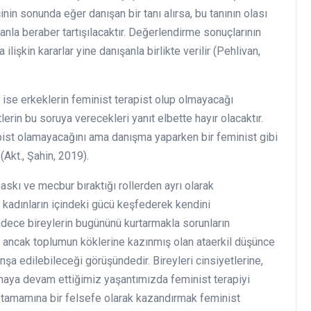
nin sonunda eğer danışan bir tanı alırsa, bu tanının olası
ışanla beraber tartışılacaktır. Değerlendirme sonuçlarının
lişkin kararlar yine danışanla birlikte verilir (Pehlivan,
 ise erkeklerin feminist terapist olup olmayacağı
tlerin bu soruya verecekleri yanıt elbette hayır olacaktır.
pist olamayacağını ama danışma yaparken bir feminist gibi
(Akt., Şahin, 2019).
askı ve mecbur bıraktığı rollerden ayrı olarak
kadınların içindeki gücü keşfederek kendini
dece bireylerin bugününü kurtarmakla sorunların
 ancak toplumun köklerine kazınmış olan ataerkil düşünce
nşa edilebileceği görüşündedir. Bireyleri cinsiyetlerine,
dırmaya devam ettiğimiz yaşantımızda feminist terapiyi
 tamamına bir felsefe olarak kazandırmak feminist