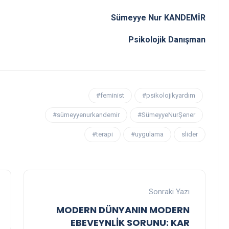
Sümeyye Nur KANDEMİR
Psikolojik Danışman
#feminist
#psikolojikyardım
#sümeyyenurkandemir
#SümeyyeNurŞener
#terapi
#uygulama
slider
Sonraki Yazı
MODERN DÜNYANIN MODERN
EBEVEYNLİK SORUNU: KAR