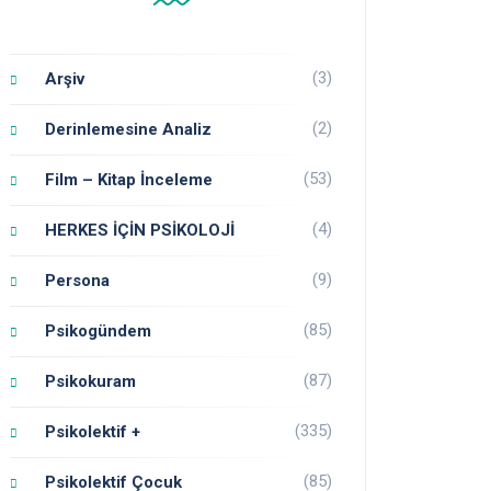
(3)
Arşiv
(2)
Derinlemesine Analiz
(53)
Film – Kitap İnceleme
(4)
HERKES İÇİN PSİKOLOJİ
(9)
Persona
(85)
Psikogündem
(87)
Psikokuram
(335)
Psikolektif +
(85)
Psikolektif Çocuk