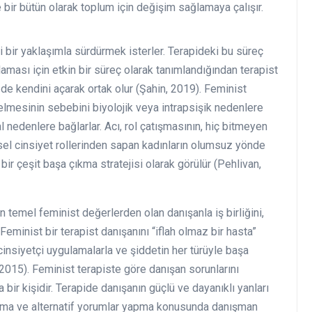
 bir bütün olarak toplum için değişim sağlamaya çalışır.
çi bir yaklaşımla sürdürmek isterler. Terapideki bu süreç
aması için etkin bir süreç olarak tanımlandığından terapist
t de kendini açarak ortak olur (Şahin, 2019). Feminist
gelmesinin sebebini biyolojik veya intrapsişik nedenlere
al nedenlere bağlarlar. Acı, rol çatışmasının, hiç bitmeyen
el cinsiyet rollerinden sapan kadınların olumsuz yönde
bir çeşit başa çıkma stratejisi olarak görülür (Pehlivan,
n temel feminist değerlerden olan danışanla iş birliğini,
 Feminist bir terapist danışanını “iflah olmaz bir hasta”
cinsiyetçi uygulamalarla ve şiddetin her türüyle başa
 2015). Feminist terapiste göre danışan sorunlarını
ir kişidir. Terapide danışanın güçlü ve dayanıklı yanları
sorma ve alternatif yorumlar yapma konusunda danışman