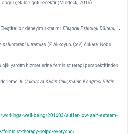
n doğru şekilde götürecektir (Murdock, 2016).
 Eleştirel bir deneyim aktarımı.
Eleştirel Psikoloji Bülteni
, 1,
e psikoterapi kuramları
(F. Akkoyun, Çev) Ankara: Nobel
olojik yardım hizmetlerine feminist terapi perspektifinden
r derleme.
II. Çukurova Kadın Çalışmaları Kongresi Bildiri
/workings-well-being/201603/suffer-low-self-esteem-
y/feminist-therapy-helps-everyone/