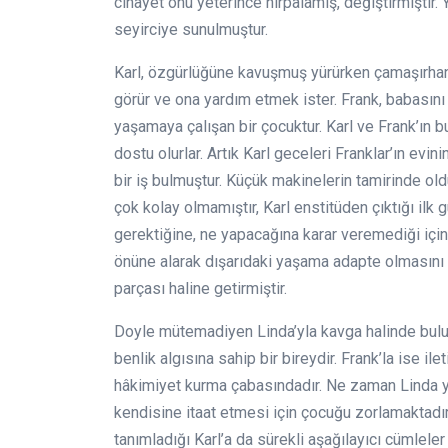
cinayet onu yeterince hırpalamış, değiştirmiştir. 
seyirciye sunulmuştur.
Karl, özgürlüğüne kavuşmuş yürürken çamaşırhane
görür ve ona yardım etmek ister. Frank, babasını
yaşamaya çalışan bir çocuktur. Karl ve Frank’ın bu
dostu olurlar. Artık Karl geceleri Franklar’ın evi
bir iş bulmuştur. Küçük makinelerin tamirinde old
çok kolay olmamıştır, Karl enstitüden çıktığı ilk
gerektiğine, ne yapacağına karar veremediği içi
önüne alarak dışarıdaki yaşama adapte olmasını s
parçası haline getirmiştir.
Doyle mütemadiyen Linda’yla kavga halinde bu
benlik algısına sahip bir bireydir. Frank’la ise il
hâkimiyet kurma çabasındadır. Ne zaman Linda ya
kendisine itaat etmesi için çocuğu zorlamaktadır
tanımladığı Karl’a da sürekli aşağılayıcı cümleler