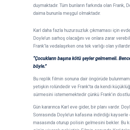
duymaktadır. Tüm bunların farkında olan Frank, D
daima bununla meşgul olmaktadır.
Karl daha fazla huzursuzluk çıkmaması için evden
Doyle’un sarhoş olacağını ve onlara zarar verebi
Frank’la vedalaşırken ona tek varlığı olan yıllard
“Çocukların başına kötü şeyler gelmemeli. Bence
böyle.”
Bu replik filmin sonuna dair öngörüde bulunmamı
yetişkin rolündedir ve Frank’ta da kendi küçükl
sürmesini istememektedir çünkü Frank’ın dostluğu
Gün kararınca Karl eve gider, bir planı vardır. Doy
Sonrasında Doyle’un kafasına indirdiği kayserle 
masasında oturup polisin gelmesini bekler. Bu k