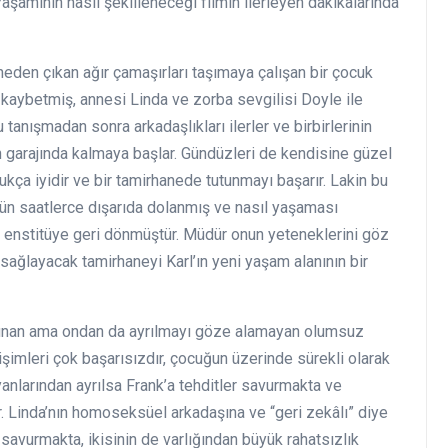
Yaşamının nasıl şekilleneceği filmin ilerleyen dakikalarında
den çıkan ağır çamaşırları taşımaya çalışan bir çocuk
 kaybetmiş, annesi Linda ve zorba sevgilisi Doyle ile
 tanışmadan sonra arkadaşlıkları ilerler ve birbirlerinin
nin garajında kalmaya başlar. Gündüzleri de kendisine güzel
ukça iyidir ve bir tamirhanede tutunmayı başarır. Lakin bu
 gün saatlerce dışarıda dolanmış ve nasıl yaşaması
n enstitüye geri dönmüştür. Müdür onun yeteneklerini göz
ağlayacak tamirhaneyi Karl’ın yeni yaşam alanının bir
lunan ama ondan da ayrılmayı göze alamayan olumsuz
etişimleri çok başarısızdır, çocuğun üzerinde sürekli olarak
nlarından ayrılsa Frank’a tehditler savurmakta ve
. Linda’nın homoseksüel arkadaşına ve “geri zekâlı” diye
 savurmakta, ikisinin de varlığından büyük rahatsızlık