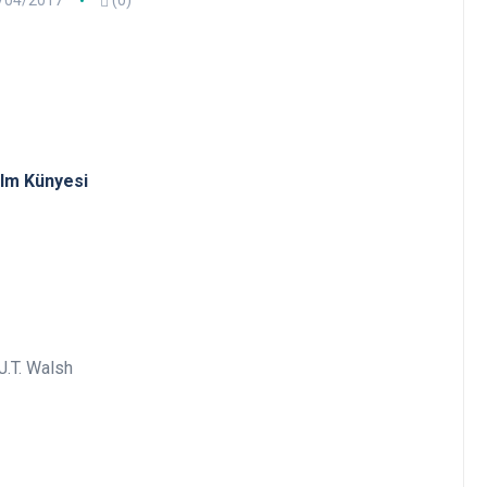
/04/2017
(0)
ilm Künyesi
J.T. Walsh