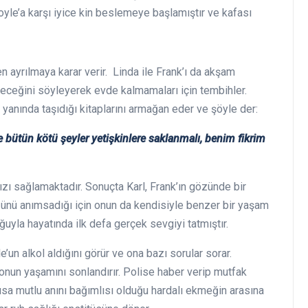
oyle’a karşı iyice kin beslemeye başlamıştır ve kafası
 ayrılmaya karar verir. Linda ile Frank’ı da akşam
leceğini söyleyerek evde kalmamaları için tembihler.
ır yanında taşıdığı kitaplarını armağan eder ve şöyle der:
 bütün kötü şeyler yetişkinlere saklanmalı, benim fikrim
zı sağlamaktadır. Sonuçta Karl, Frank’ın gözünde bir
üğünü anımsadığı için onun da kendisiyle benzer bir yaşam
yla hayatında ilk defa gerçek sevgiyi tatmıştır.
le’un alkol aldığını görür ve ona bazı sorular sorar.
onun yaşamını sonlandırır. Polise haber verip mutfak
ısa mutlu anını bağımlısı olduğu hardalı ekmeğin arasına