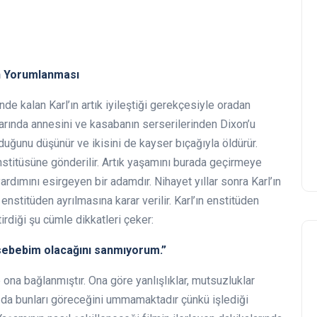
n Yorumlanması
ünde kalan Karl’ın artık iyileştiği gerekçesiyle oradan
larında annesini ve kasabanın serserilerinden Dixon’u
duğunu düşünür ve ikisini de kayser bıçağıyla öldürür.
nstitüsüne gönderilir. Artık yaşamını burada geçirmeye
rdımını esirgeyen bir adamdır. Nihayet yıllar sonra Karl’ın
enstitüden ayrılmasına karar verilir. Karl’ın enstitüden
irdiği şu cümle dikkatleri çeker:
 sebebim olacağını sanmıyorum.”
 ona bağlanmıştır. Ona göre yanlışlıklar, mutsuzluklar
 da bunları göreceğini ummamaktadır çünkü işlediği