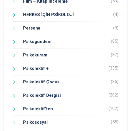
(53)
Film – Kitap İnceleme
(4)
HERKES İÇİN PSİKOLOJİ
(9)
Persona
(85)
Psikogündem
(87)
Psikokuram
(335)
Psikolektif +
(85)
Psikolektif Çocuk
(282)
Psikolektif Dergisi
(102)
Psikolektif'ten
(55)
Psikososyal