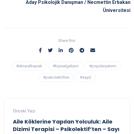
Aday Psikolojik Danışman / Necmettin Erbakan
Üniversitesi
Share this:
#ebraralbayrak
#kişiselgelişim
#popüleryatırım
#psikolektiften
#sayı2
Önceki Yazı
Aile Köklerine Yapılan Yolculuk: Aile
Dizimi Terapisi – Psikolektif’ten – Sayı