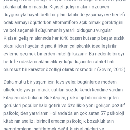
planlanabilir olmasıdır. Kişisel gelişim alanı, özgüven
duygusuyla hayatı belli bir plan dâhilinde yaşamayı ve hedefe
odaklanmayı öğütlerken alternatiflere açık olmak gerektiğini
ve bol seçenekli düşünmenin yararlı olduğunu vurgular.
Kişisel gelişim alanında her türlü başarı kutsanıp başarısızlık
olasılıkları hayatın dışına itilirken çalışkanlık idealleştirilir;
eyleme geçmek bir erdem niteliği kazanır. Bu nedenle bireyi
hedefe odaklanmaktan alıkoyduğu düşünülen atalet hâli
olumsuz bir karakter özelliği olarak resmedilir (Sevim, 2013).
Daha mutlu bir yaşam için tavsiyeler, bugünlerde modern
ülkelerde yaygın olarak satılan sözde kendi kendine yardım
kitaplarında bulunur. Bu kitaplar, psikoloji biliminden gelen
görüşleri popüler hale getirir ve özellikle yeni gelişen pozitif
psikolojiden yararlanır. Hollanda’da en çok satan 57 psikoloji
kitabının analizi, birincil amacın psikolojik bozuklukların
semptomlarını hafifletmek değil, kişisel güçleri ve