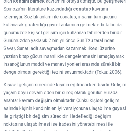
olan
kendini bilmek
kavramını ortaya atmıştır. Bu gelişmeleri
Spinoza’nın literatüre kazandırdığı
conatus
kavramı
izlemiştir. Sözlük anlamı ile conatus; insanın tüm gücünü
kullanarak gösterdiği gayret anlamına gelmektedir ki bu da
günümüzde kişisel gelişim için kullanılan tabirlerden biridir.
Günümüzden yaklaşık 2 bin yıl önce Sun Tzu tarafından
Savaş Sanatı adlı savaşmadan kazanmak ilkesi üzerine
yazılan kitap gücün insanilikle dengelenmesini amaçlayarak
insanoğlunun maddi ve manevi yönleri arasında sürekli bir
denge olması gerektiği tezini savunmaktadır (Tokur, 2006).
Kişisel gelişim sürecinde kişinin eğitmeni kendisidir. Gelişim
yaşam boyu devam eden bir süreç olarak görülür. Burada
anahtar kavram
değişim
olmaktadır. Çünkü kişisel gelişim
aslında kişinin kendinin en iyi versiyonuna ulaşabilme gayesi
ile giriştiği bir değişim sürecidir. Hedeflediği değişim
noktasına ulaşabilmesi ise iradesini yönetebilmesi ile